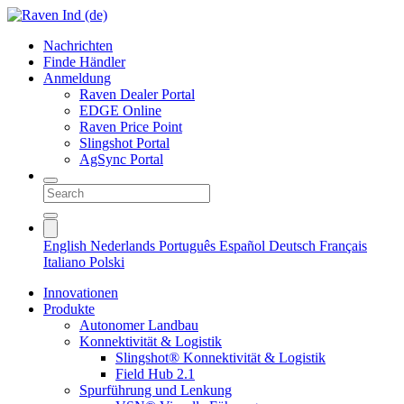
Nachrichten
Finde Händler
Anmeldung
Raven Dealer Portal
EDGE Online
Raven Price Point
Slingshot Portal
AgSync Portal
English
Nederlands
Português
Español
Deutsch
Français
Italiano
Polski
Innovationen
Produkte
Autonomer Landbau
Konnektivität & Logistik
Slingshot® Konnektivität & Logistik
Field Hub 2.1
Spurführung und Lenkung