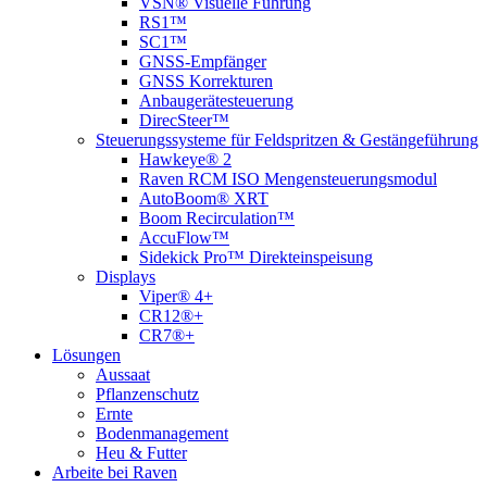
VSN® Visuelle Führung
RS1™
SC1™
GNSS-Empfänger
GNSS Korrekturen
Anbaugerätesteuerung
DirecSteer™
Steuerungssysteme für Feldspritzen & Gestängeführung
Hawkeye® 2
Raven RCM ISO Mengensteuerungsmodul
AutoBoom® XRT
Boom Recirculation™
AccuFlow™
Sidekick Pro™ Direkteinspeisung
Displays
Viper® 4+
CR12®+
CR7®+
Lösungen
Aussaat
Pflanzenschutz
Ernte
Bodenmanagement
Heu & Futter
Arbeite bei Raven