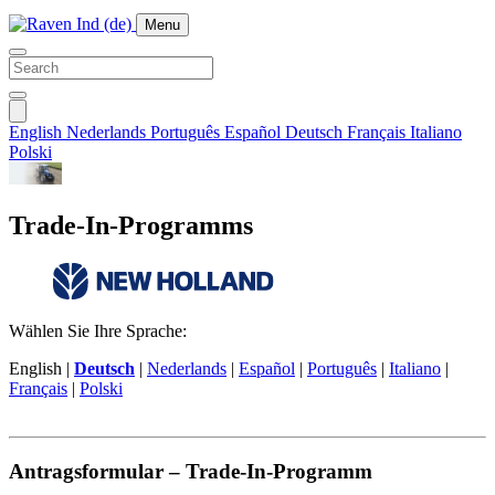
Menu
English
Nederlands
Português
Español
Deutsch
Français
Italiano
Polski
Trade-In-Programms
Wählen Sie Ihre Sprache:
English
|
Deutsch
|
Nederlands
|
Español
|
Português
|
Italiano
|
Français
|
Polski
Antragsformular – Trade-In-Programm