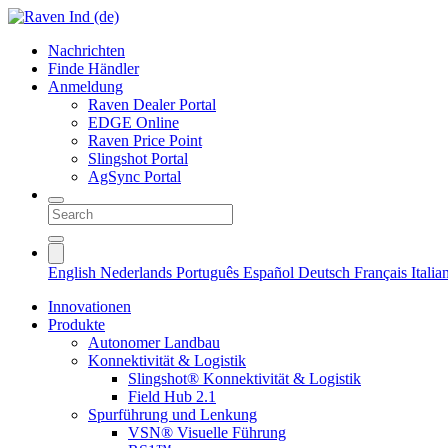
Nachrichten
Finde Händler
Anmeldung
Raven Dealer Portal
EDGE Online
Raven Price Point
Slingshot Portal
AgSync Portal
English
Nederlands
Português
Español
Deutsch
Français
Itali
Innovationen
Produkte
Autonomer Landbau
Konnektivität & Logistik
Slingshot® Konnektivität & Logistik
Field Hub 2.1
Spurführung und Lenkung
VSN® Visuelle Führung