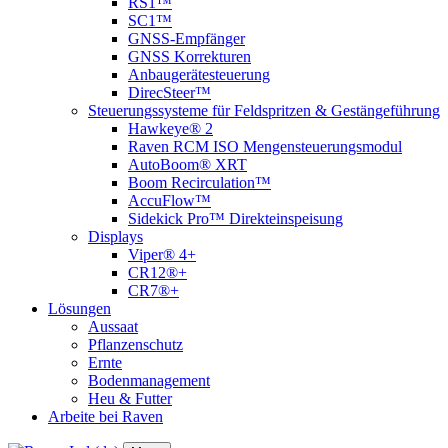
RS1™
SC1™
GNSS-Empfänger
GNSS Korrekturen
Anbaugerätesteuerung
DirecSteer™
Steuerungssysteme für Feldspritzen & Gestängeführung
Hawkeye® 2
Raven RCM ISO Mengensteuerungsmodul
AutoBoom® XRT
Boom Recirculation™
AccuFlow™
Sidekick Pro™ Direkteinspeisung
Displays
Viper® 4+
CR12®+
CR7®+
Lösungen
Aussaat
Pflanzenschutz
Ernte
Bodenmanagement
Heu & Futter
Arbeite bei Raven