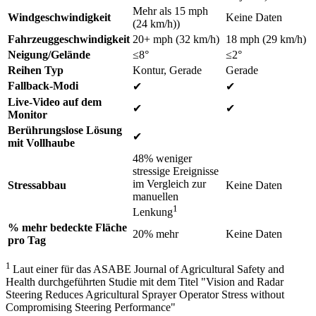
Mehr als 15 mph
Windgeschwindigkeit
Keine Daten
(24 km/h))
Fahrzeuggeschwindigkeit
20+ mph (32 km/h)
18 mph (29 km/h)
Neigung/Gelände
≤8°
≤2°
Reihen Typ
Kontur, Gerade
Gerade
Fallback-Modi
✔
✔
Live-Video auf dem
✔
✔
Monitor
Berührungslose Lösung
✔
mit Vollhaube
48% weniger
stressige Ereignisse
im Vergleich zur
Stressabbau
Keine Daten
manuellen
1
Lenkung
% mehr bedeckte Fläche
20% mehr
Keine Daten
pro Tag
1
Laut einer für das ASABE Journal of Agricultural Safety and
Health durchgeführten Studie mit dem Titel "Vision and Radar
Steering Reduces Agricultural Sprayer Operator Stress without
Compromising Steering Performance"