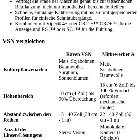
Verfolgt die Pfade der Maschine genau bis zur tatsächlichen
Bepflanzung, nicht nur hypothetisch berechnete Reihen.
Schnelle, einmalige Kalibrierung mit bis zu fünf gespeicherten
Profilen für einfache Schnittübergänge.
Kombiniert mit Viper® 4+ oder CR12+™ CR7+™ für die
Anzeige und RS1™ oder SC1™ für die Führung.
VSN vergleichen
Raven VSN
Mitbewerber A
Mais, Sojabohnen,
Mais,
Baumwolle,
Kulturpflanzenarten
Sojabohnen,
Sorghum,
Baumwolle
Sonnenblumen
15 cm (6 Zoll) bis
100 % Vordach
10 cm (4 Zoll) bis
Höhenbereich
(erfordert
90% Überdachung
mechanische
Fühler)
Abstand zwischen den
15 - 40 Zoll (38 cm
22 - 40 Zoll (56
Reihen
- 1 m)
cm - 1 m)
Monokulare
Anzahl der
Stereo Vision
Kamera (1
Linsen/Lösungens
Objektiv)