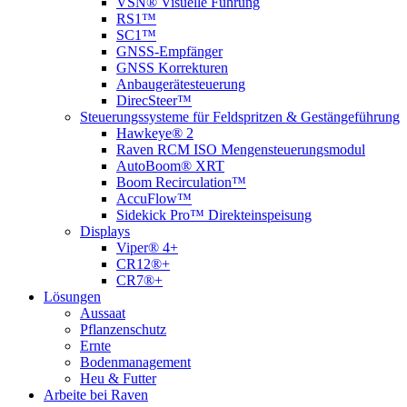
VSN® Visuelle Führung
RS1™
SC1™
GNSS-Empfänger
GNSS Korrekturen
Anbaugerätesteuerung
DirecSteer™
Steuerungssysteme für Feldspritzen & Gestängeführung
Hawkeye® 2
Raven RCM ISO Mengensteuerungsmodul
AutoBoom® XRT
Boom Recirculation™
AccuFlow™
Sidekick Pro™ Direkteinspeisung
Displays
Viper® 4+
CR12®+
CR7®+
Lösungen
Aussaat
Pflanzenschutz
Ernte
Bodenmanagement
Heu & Futter
Arbeite bei Raven