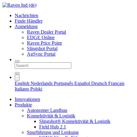
Nachrichten
Finde Händler
Anmeldung
Raven Dealer Portal
EDGE Online
Raven Price Point
Slingshot Portal
AgSync Portal
English
Nederlands
Português
Español
Deutsch
Français
Italiano
Polski
Innovationen
Produkte
Autonomer Landbau
Konnektivität & Logistik
Slingshot® Konnektivität & Logistik
Field Hub 2.1
Spurführung und Lenkung