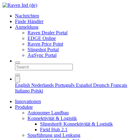
Nachrichten
Finde Händler
Anmeldung
Raven Dealer Portal
EDGE Online
Raven Price Point
Slingshot Portal
AgSync Portal
English
Nederlands
Português
Español
Deutsch
Français
Italiano
Polski
Innovationen
Produkte
Autonomer Landbau
Konnektivität & Logistik
Slingshot® Konnektivität & Logistik
Field Hub 2.1
Spurführung und Lenkung