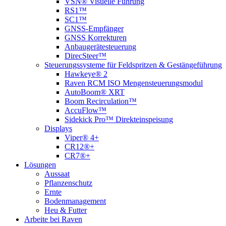
VSN® Visuelle Führung
RS1™
SC1™
GNSS-Empfänger
GNSS Korrekturen
Anbaugerätesteuerung
DirecSteer™
Steuerungssysteme für Feldspritzen & Gestängeführung
Hawkeye® 2
Raven RCM ISO Mengensteuerungsmodul
AutoBoom® XRT
Boom Recirculation™
AccuFlow™
Sidekick Pro™ Direkteinspeisung
Displays
Viper® 4+
CR12®+
CR7®+
Lösungen
Aussaat
Pflanzenschutz
Ernte
Bodenmanagement
Heu & Futter
Arbeite bei Raven