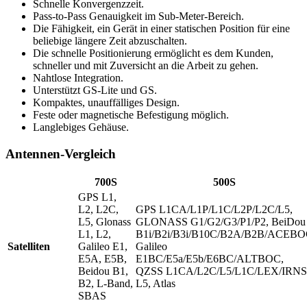
Schnelle Konvergenzzeit.
Pass-to-Pass Genauigkeit im Sub-Meter-Bereich.
Die Fähigkeit, ein Gerät in einer statischen Position für eine
beliebige längere Zeit abzuschalten.
Die schnelle Positionierung ermöglicht es dem Kunden,
schneller und mit Zuversicht an die Arbeit zu gehen.
Nahtlose Integration.
Unterstützt GS-Lite und GS.
Kompaktes, unauffälliges Design.
Feste oder magnetische Befestigung möglich.
Langlebiges Gehäuse.
Antennen-Vergleich
700S
500S
GPS L1,
L2, L2C,
GPS L1CA/L1P/L1C/L2P/L2C/L5,
L5, Glonass
GLONASS G1/G2/G3/P1/P2, BeiDou
L1, L2,
B1i/B2i/B3i/B10C/B2A/B2B/ACEB
Satelliten
Galileo E1,
Galileo
E5A, E5B,
E1BC/E5a/E5b/E6BC/ALTBOC,
Beidou B1,
QZSS L1CA/L2C/L5/L1C/LEX/IRNS
B2, L-Band,
L5, Atlas
SBAS