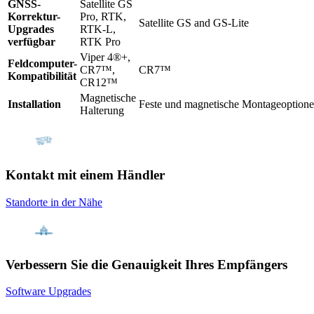
GNSS-
Satellite GS
Korrektur-
Pro, RTK,
Satellite GS and GS-Lite
Upgrades
RTK-L,
verfügbar
RTK Pro
Viper 4®+,
Feldcomputer-
CR7™,
CR7™
Kompatibilität
CR12™
Magnetische
Installation
Feste und magnetische Montageoption
Halterung
Kontakt mit einem Händler
Standorte in der Nähe
Verbessern Sie die Genauigkeit Ihres Empfängers
Software Upgrades