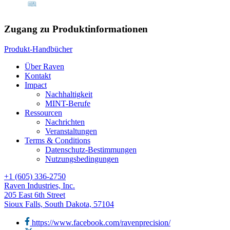
Zugang zu Produktinformationen
Produkt-Handbücher
Über Raven
Kontakt
Impact
Nachhaltigkeit
MINT-Berufe
Ressourcen
Nachrichten
Veranstaltungen
Terms & Conditions
Datenschutz-Bestimmungen
Nutzungsbedingungen
+1 (605) 336-2750
Raven Industries, Inc.
205 East 6th Street
Sioux Falls, South Dakota, 57104
https://www.facebook.com/ravenprecision/