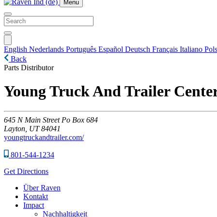
Menu
English
Nederlands
Português
Español
Deutsch
Français
Italiano
Pols
Back
Parts Distributor
Young Truck And Trailer Cente
645
N Main Street Po Box 684
Layton,
UT
84041
youngtruckandtrailer.com/
801-544-1234
Get Directions
Über Raven
Kontakt
Impact
Nachhaltigkeit