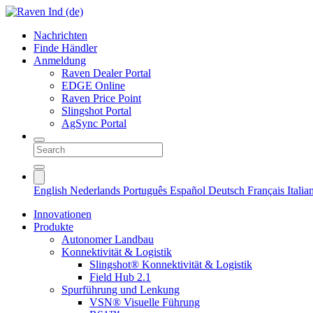
Nachrichten
Finde Händler
Anmeldung
Raven Dealer Portal
EDGE Online
Raven Price Point
Slingshot Portal
AgSync Portal
English
Nederlands
Português
Español
Deutsch
Français
Itali
Innovationen
Produkte
Autonomer Landbau
Konnektivität & Logistik
Slingshot® Konnektivität & Logistik
Field Hub 2.1
Spurführung und Lenkung
VSN® Visuelle Führung