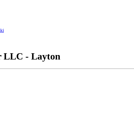
ki
r LLC - Layton