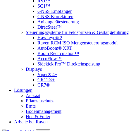
RS1™
SC1™
GNSS-Empfänger
GNSS Korrekturen
Anbaugerätesteuerung
DirecSteer™
Steuerungssysteme für Feldspritzen & Gestängeführung
Hawkeye® 2
Raven RCM ISO Mengensteuerungsmodul
AutoBoom® XRT
Boom Recirculation™
AccuFlow™
Sidekick Pro™ Direkteinspeisung
Displays
Viper® 4+
CR12®+
CR7®+
Lösungen
Aussaat
Pflanzenschutz
Ernte
Bodenmanagement
Heu & Futter
Arbeite bei Raven