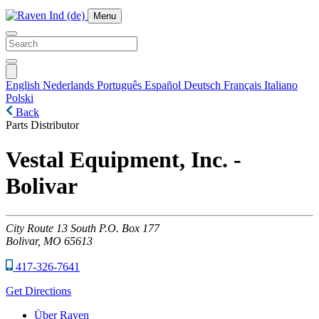
Menu
English
Nederlands
Português
Español
Deutsch
Français
Italiano
Polski
Back
Parts Distributor
Vestal Equipment, Inc. -
Bolivar
City
Route 13 South P.O. Box 177
Bolivar,
MO
65613
417-326-7641
Get Directions
Über Raven