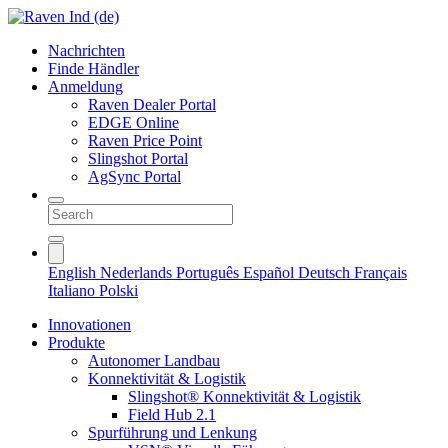
Nachrichten
Finde Händler
Anmeldung
Raven Dealer Portal
EDGE Online
Raven Price Point
Slingshot Portal
AgSync Portal
English
Nederlands
Português
Español
Deutsch
Français
Italiano
Polski
Innovationen
Produkte
Autonomer Landbau
Konnektivität & Logistik
Slingshot® Konnektivität & Logistik
Field Hub 2.1
Spurführung und Lenkung