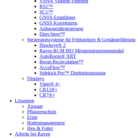
VSN® Visuelle Führung
RS1™
SC1™
GNSS-Empfänger
GNSS Korrekturen
Anbaugerätesteuerung
DirecSteer™
Steuerungssysteme für Feldspritzen & Gestängeführung
Hawkeye® 2
Raven RCM ISO Mengensteuerungsmodul
AutoBoom® XRT
Boom Recirculation™
AccuFlow™
Sidekick Pro™ Direkteinspeisung
Displays
Viper® 4+
CR12®+
CR7®+
Lösungen
Aussaat
Pflanzenschutz
Ernte
Bodenmanagement
Heu & Futter
Arbeite bei Raven