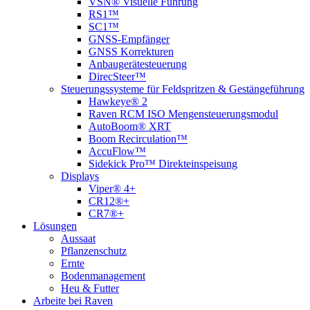
VSN® Visuelle Führung
RS1™
SC1™
GNSS-Empfänger
GNSS Korrekturen
Anbaugerätesteuerung
DirecSteer™
Steuerungssysteme für Feldspritzen & Gestängeführung
Hawkeye® 2
Raven RCM ISO Mengensteuerungsmodul
AutoBoom® XRT
Boom Recirculation™
AccuFlow™
Sidekick Pro™ Direkteinspeisung
Displays
Viper® 4+
CR12®+
CR7®+
Lösungen
Aussaat
Pflanzenschutz
Ernte
Bodenmanagement
Heu & Futter
Arbeite bei Raven