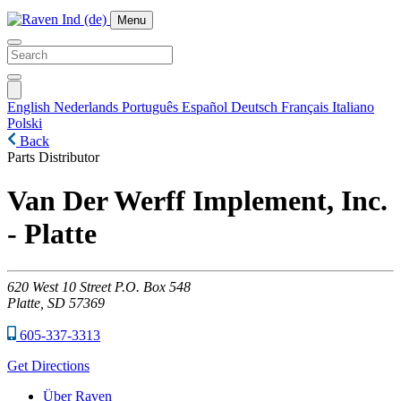
Menu
English
Nederlands
Português
Español
Deutsch
Français
Italiano
Polski
Back
Parts Distributor
Van Der Werff Implement, Inc.
- Platte
620
West 10 Street P.O. Box 548
Platte,
SD
57369
605-337-3313
Get Directions
Über Raven