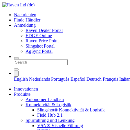
Nachrichten
Finde Händler
Anmeldung
Raven Dealer Portal
EDGE Online
Raven Price Point
Slingshot Portal
AgSync Portal
English
Nederlands
Português
Español
Deutsch
Français
Itali
Innovationen
Produkte
Autonomer Landbau
Konnektivität & Logistik
Slingshot® Konnektivität & Logistik
Field Hub 2.1
Spurführung und Lenkung
VSN® Visuelle Führung