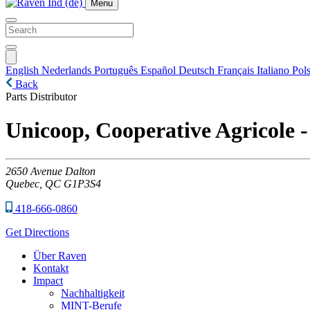
Menu
English
Nederlands
Português
Español
Deutsch
Français
Italiano
Pols
Back
Parts Distributor
Unicoop, Cooperative Agricole 
2650
Avenue Dalton
Quebec,
QC
G1P3S4
418-666-0860
Get Directions
Über Raven
Kontakt
Impact
Nachhaltigkeit
MINT-Berufe