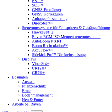
RS1™
SC1™
GNSS-Empfänger
GNSS Korrekturen
Anbaugerätesteuerung
DirecSteer™
Steuerungssysteme für Feldspritzen & Gestängeführung
Hawkeye® 2
Raven RCM ISO Mengensteuerungsmodul
AutoBoom® XRT
Boom Recirculation™
AccuFlow™
Sidekick Pro™ Direkteinspeisung
Displays
Viper® 4+
CR12®+
CR7®+
Lösungen
Aussaat
Pflanzenschutz
Ernte
Bodenmanagement
Heu & Futter
Arbeite bei Raven