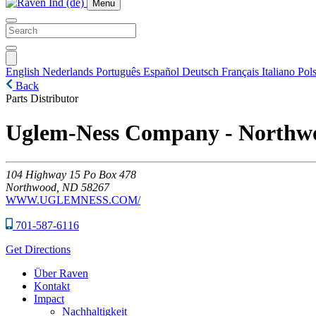
Menu
English
Nederlands
Português
Español
Deutsch
Français
Italiano
Pols
Back
Parts Distributor
Uglem-Ness Company - Northw
104
Highway 15 Po Box 478
Northwood,
ND
58267
WWW.UGLEMNESS.COM/
701-587-6116
Get Directions
Über Raven
Kontakt
Impact
Nachhaltigkeit