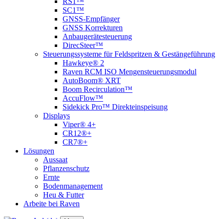
RS1™
SC1™
GNSS-Empfänger
GNSS Korrekturen
Anbaugerätesteuerung
DirecSteer™
Steuerungssysteme für Feldspritzen & Gestängeführung
Hawkeye® 2
Raven RCM ISO Mengensteuerungsmodul
AutoBoom® XRT
Boom Recirculation™
AccuFlow™
Sidekick Pro™ Direkteinspeisung
Displays
Viper® 4+
CR12®+
CR7®+
Lösungen
Aussaat
Pflanzenschutz
Ernte
Bodenmanagement
Heu & Futter
Arbeite bei Raven