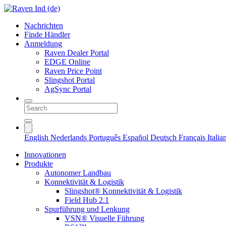
Nachrichten
Finde Händler
Anmeldung
Raven Dealer Portal
EDGE Online
Raven Price Point
Slingshot Portal
AgSync Portal
English
Nederlands
Português
Español
Deutsch
Français
Itali
Innovationen
Produkte
Autonomer Landbau
Konnektivität & Logistik
Slingshot® Konnektivität & Logistik
Field Hub 2.1
Spurführung und Lenkung
VSN® Visuelle Führung