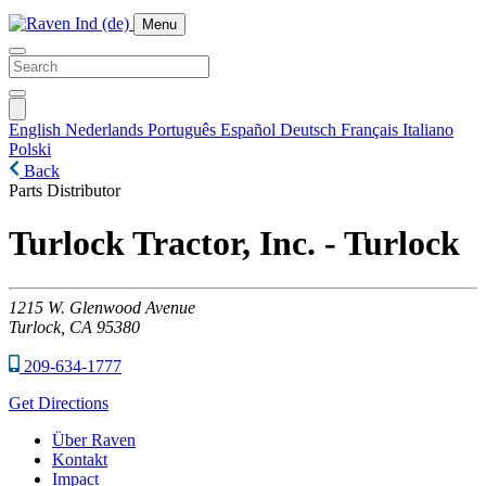
Menu
English
Nederlands
Português
Español
Deutsch
Français
Italiano
Polski
Back
Parts Distributor
Turlock Tractor, Inc. - Turlock
1215
W. Glenwood Avenue
Turlock,
CA
95380
209-634-1777
Get Directions
Über Raven
Kontakt
Impact