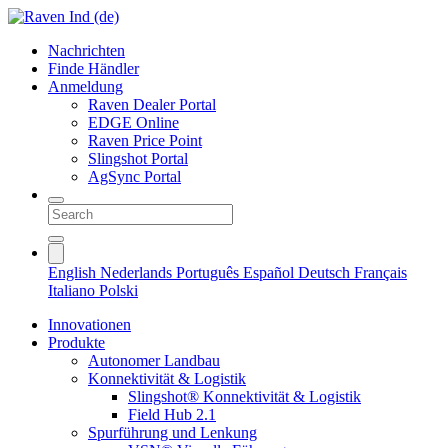
Nachrichten
Finde Händler
Anmeldung
Raven Dealer Portal
EDGE Online
Raven Price Point
Slingshot Portal
AgSync Portal
English
Nederlands
Português
Español
Deutsch
Français
Italiano
Polski
Innovationen
Produkte
Autonomer Landbau
Konnektivität & Logistik
Slingshot® Konnektivität & Logistik
Field Hub 2.1
Spurführung und Lenkung