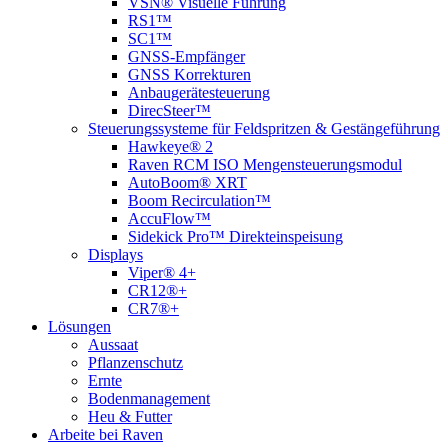
VSN® Visuelle Führung
RS1™
SC1™
GNSS-Empfänger
GNSS Korrekturen
Anbaugerätesteuerung
DirecSteer™
Steuerungssysteme für Feldspritzen & Gestängeführung
Hawkeye® 2
Raven RCM ISO Mengensteuerungsmodul
AutoBoom® XRT
Boom Recirculation™
AccuFlow™
Sidekick Pro™ Direkteinspeisung
Displays
Viper® 4+
CR12®+
CR7®+
Lösungen
Aussaat
Pflanzenschutz
Ernte
Bodenmanagement
Heu & Futter
Arbeite bei Raven