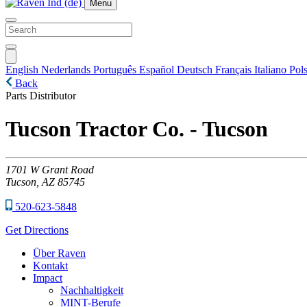
Menu
English
Nederlands
Português
Español
Deutsch
Français
Italiano
Pols
Back
Parts Distributor
Tucson Tractor Co. - Tucson
1701
W Grant Road
Tucson,
AZ
85745
520-623-5848
Get Directions
Über Raven
Kontakt
Impact
Nachhaltigkeit
MINT-Berufe