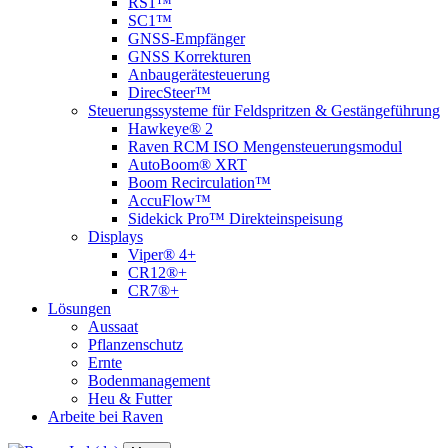
RS1™
SC1™
GNSS-Empfänger
GNSS Korrekturen
Anbaugerätesteuerung
DirecSteer™
Steuerungssysteme für Feldspritzen & Gestängeführung
Hawkeye® 2
Raven RCM ISO Mengensteuerungsmodul
AutoBoom® XRT
Boom Recirculation™
AccuFlow™
Sidekick Pro™ Direkteinspeisung
Displays
Viper® 4+
CR12®+
CR7®+
Lösungen
Aussaat
Pflanzenschutz
Ernte
Bodenmanagement
Heu & Futter
Arbeite bei Raven