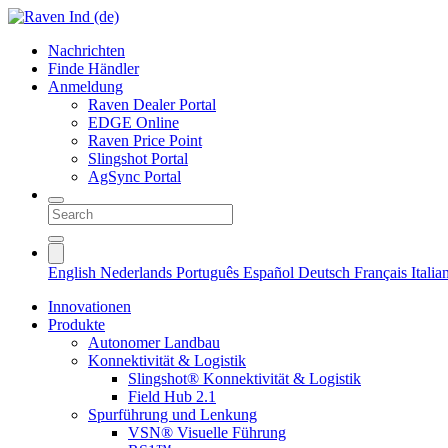
Nachrichten
Finde Händler
Anmeldung
Raven Dealer Portal
EDGE Online
Raven Price Point
Slingshot Portal
AgSync Portal
English
Nederlands
Português
Español
Deutsch
Français
Itali
Innovationen
Produkte
Autonomer Landbau
Konnektivität & Logistik
Slingshot® Konnektivität & Logistik
Field Hub 2.1
Spurführung und Lenkung
VSN® Visuelle Führung