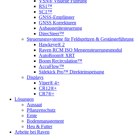
VSN® Visuelle Führung
RS1™
SC1™
GNSS-Empfänger
GNSS Korrekturen
Anbaugerätesteuerung
DirecSteer™
Steuerungssysteme für Feldspritzen & Gestängeführung
Hawkeye® 2
Raven RCM ISO Mengensteuerungsmodul
AutoBoom® XRT
Boom Recirculation™
AccuFlow™
Sidekick Pro™ Direkteinspeisung
Displays
Viper® 4+
CR12®+
CR7®+
Lösungen
Aussaat
Pflanzenschutz
Ernte
Bodenmanagement
Heu & Futter
Arbeite bei Raven