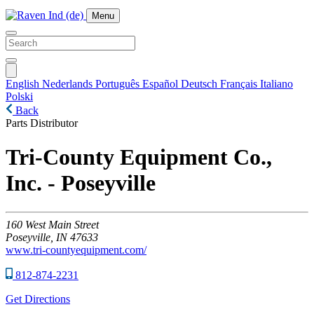
Menu
English
Nederlands
Português
Español
Deutsch
Français
Italiano
Polski
Back
Parts Distributor
Tri-County Equipment Co.,
Inc. - Poseyville
160
West Main Street
Poseyville,
IN
47633
www.tri-countyequipment.com/
812-874-2231
Get Directions