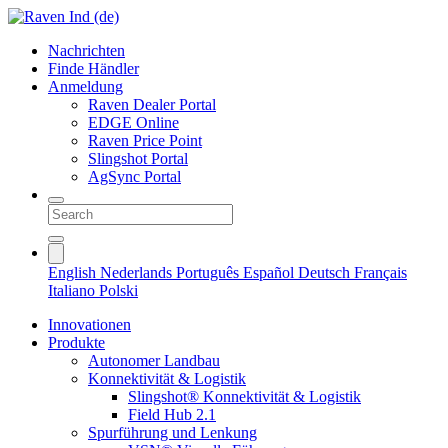
Nachrichten
Finde Händler
Anmeldung
Raven Dealer Portal
EDGE Online
Raven Price Point
Slingshot Portal
AgSync Portal
English
Nederlands
Português
Español
Deutsch
Français
Italiano
Polski
Innovationen
Produkte
Autonomer Landbau
Konnektivität & Logistik
Slingshot® Konnektivität & Logistik
Field Hub 2.1
Spurführung und Lenkung