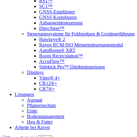
RS1™
SC1™
GNSS-Empfänger
GNSS Korrekturen
Anbaugerätesteuerung
DirecSteer™
Steuerungssysteme für Feldspritzen & Gestängeführung
Hawkeye® 2
Raven RCM ISO Mengensteuerungsmodul
AutoBoom® XRT
Boom Recirculation™
AccuFlow™
Sidekick Pro™ Direkteinspeisung
Displays
Viper® 4+
CR12®+
CR7®+
Lösungen
Aussaat
Pflanzenschutz
Ernte
Bodenmanagement
Heu & Futter
Arbeite bei Raven