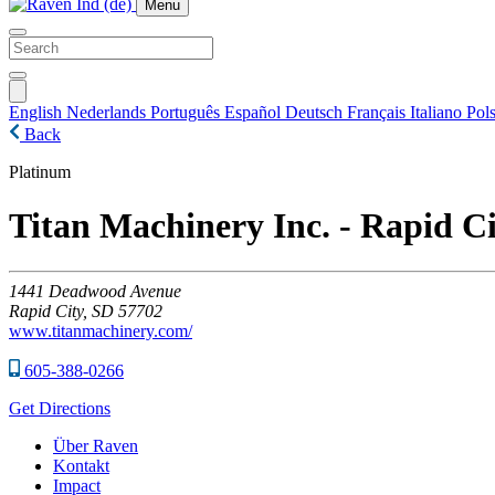
Menu
English
Nederlands
Português
Español
Deutsch
Français
Italiano
Pols
Back
Platinum
Titan Machinery Inc. - Rapid C
1441
Deadwood Avenue
Rapid City,
SD
57702
www.titanmachinery.com/
605-388-0266
Get Directions
Über Raven
Kontakt
Impact