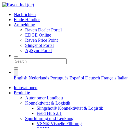
Nachrichten
Finde Händler
Anmeldung
Raven Dealer Portal
EDGE Online
Raven Price Point
Slingshot Portal
AgSync Portal
English
Nederlands
Português
Español
Deutsch
Français
Itali
Innovationen
Produkte
Autonomer Landbau
Konnektivität & Logistik
Slingshot® Konnektivität & Logistik
Field Hub 2.1
Spurführung und Lenkung
VSN® Visuelle Führung