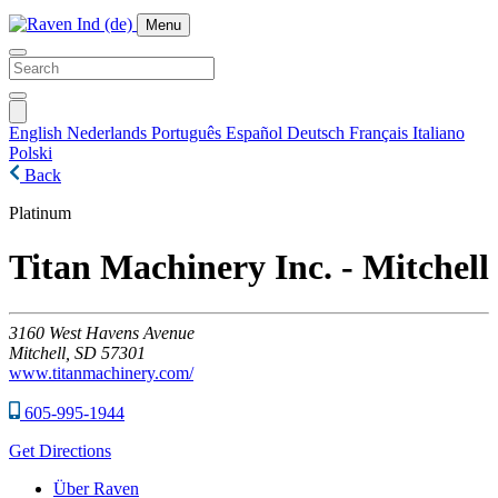
Menu
English
Nederlands
Português
Español
Deutsch
Français
Italiano
Polski
Back
Platinum
Titan Machinery Inc. - Mitchell
3160
West Havens Avenue
Mitchell,
SD
57301
www.titanmachinery.com/
605-995-1944
Get Directions
Über Raven