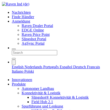
Nachrichten
Finde Händler
Anmeldung
Raven Dealer Portal
EDGE Online
Raven Price Point
Slingshot Portal
AgSync Portal
English
Nederlands
Português
Español
Deutsch
Français
Italiano
Polski
Innovationen
Produkte
Autonomer Landbau
Konnektivität & Logistik
Slingshot® Konnektivität & Logistik
Field Hub 2.1
Spurführung und Lenkung