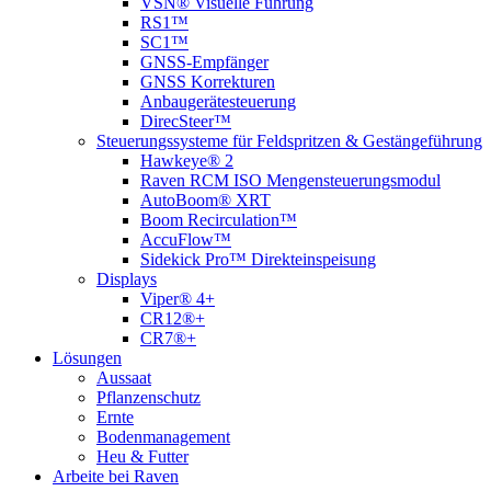
VSN® Visuelle Führung
RS1™
SC1™
GNSS-Empfänger
GNSS Korrekturen
Anbaugerätesteuerung
DirecSteer™
Steuerungssysteme für Feldspritzen & Gestängeführung
Hawkeye® 2
Raven RCM ISO Mengensteuerungsmodul
AutoBoom® XRT
Boom Recirculation™
AccuFlow™
Sidekick Pro™ Direkteinspeisung
Displays
Viper® 4+
CR12®+
CR7®+
Lösungen
Aussaat
Pflanzenschutz
Ernte
Bodenmanagement
Heu & Futter
Arbeite bei Raven