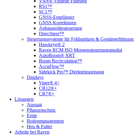
VSN® Visuelle Führung
RS1™
SC1™
GNSS-Empfänger
GNSS Korrekturen
Anbaugerätesteuerung
DirecSteer™
Steuerungssysteme für Feldspritzen & Gestängeführung
Hawkeye® 2
Raven RCM ISO Mengensteuerungsmodul
AutoBoom® XRT
Boom Recirculation™
AccuFlow™
Sidekick Pro™ Direkteinspeisung
Displays
Viper® 4+
CR12®+
CR7®+
Lösungen
Aussaat
Pflanzenschutz
Ernte
Bodenmanagement
Heu & Futter
Arbeite bei Raven