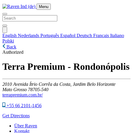
Menu
English
Nederlands
Português
Español
Deutsch
Français
Italiano
Polski
Back
Authorized
Terra Premium - Rondonópolis
2010
Avenida Ítrio Corrêa da Costa, Jardim Belo Horizonte
Mato Grosso
78705-540
terrapremium.com.br/
+55 66 2101-1456
Get Directions
Über Raven
Kontakt