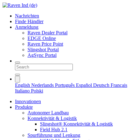
Nachrichten
Finde Händler
Anmeldung
Raven Dealer Portal
EDGE Online
Raven Price Point
Slingshot Portal
AgSync Portal
English
Nederlands
Português
Español
Deutsch
Français
Italiano
Polski
Innovationen
Produkte
Autonomer Landbau
Konnektivität & Logistik
Slingshot® Konnektivität & Logistik
Field Hub 2.1
Spurführung und Lenkung