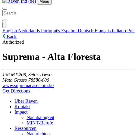
Menu
English
Nederlands
Português
Español
Deutsch
Français
Italiano
Pols
Back
Authorized
Suprema - Alta Floresta
136
MT-208, Setor Trwvo
Mato Grosso
78580-000
www.supremacase.com.br/
Get Directions
Über Raven
Kontakt
Impact
Nachhaltigkeit
MINT-Berufe
Ressourcen
Nachrichten