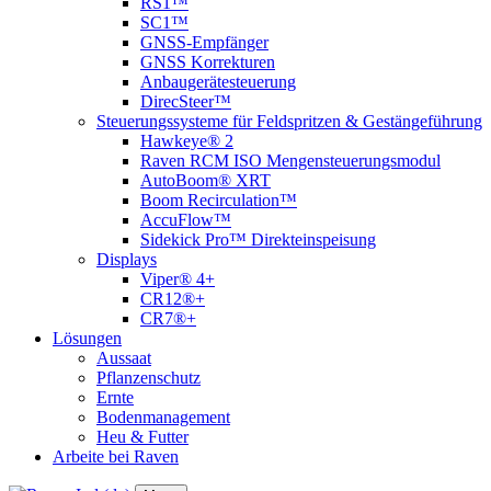
RS1™
SC1™
GNSS-Empfänger
GNSS Korrekturen
Anbaugerätesteuerung
DirecSteer™
Steuerungssysteme für Feldspritzen & Gestängeführung
Hawkeye® 2
Raven RCM ISO Mengensteuerungsmodul
AutoBoom® XRT
Boom Recirculation™
AccuFlow™
Sidekick Pro™ Direkteinspeisung
Displays
Viper® 4+
CR12®+
CR7®+
Lösungen
Aussaat
Pflanzenschutz
Ernte
Bodenmanagement
Heu & Futter
Arbeite bei Raven