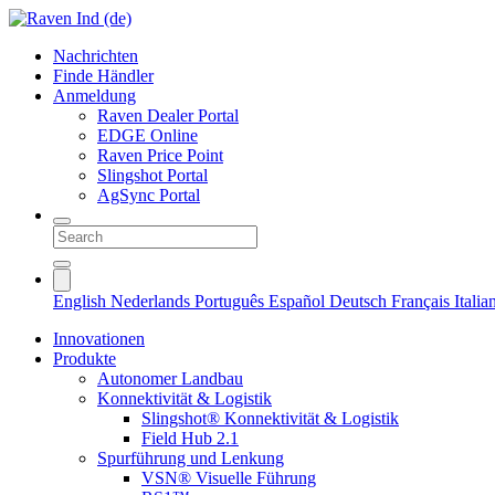
Nachrichten
Finde Händler
Anmeldung
Raven Dealer Portal
EDGE Online
Raven Price Point
Slingshot Portal
AgSync Portal
English
Nederlands
Português
Español
Deutsch
Français
Itali
Innovationen
Produkte
Autonomer Landbau
Konnektivität & Logistik
Slingshot® Konnektivität & Logistik
Field Hub 2.1
Spurführung und Lenkung
VSN® Visuelle Führung