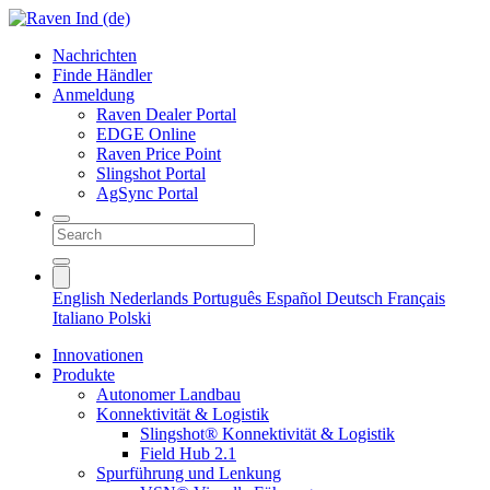
Nachrichten
Finde Händler
Anmeldung
Raven Dealer Portal
EDGE Online
Raven Price Point
Slingshot Portal
AgSync Portal
English
Nederlands
Português
Español
Deutsch
Français
Italiano
Polski
Innovationen
Produkte
Autonomer Landbau
Konnektivität & Logistik
Slingshot® Konnektivität & Logistik
Field Hub 2.1
Spurführung und Lenkung