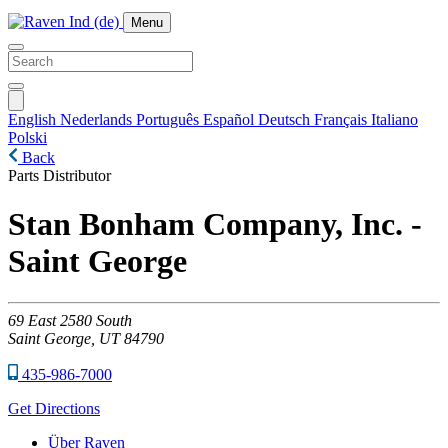
Menu
English
Nederlands
Português
Español
Deutsch
Français
Italiano
Polski
Back
Parts Distributor
Stan Bonham Company, Inc. -
Saint George
69
East 2580 South
Saint George,
UT
84790
435-986-7000
Get Directions
Über Raven