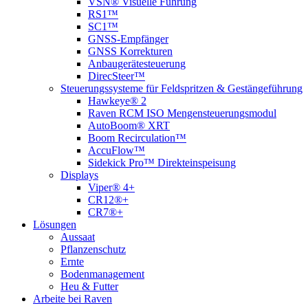
VSN® Visuelle Führung
RS1™
SC1™
GNSS-Empfänger
GNSS Korrekturen
Anbaugerätesteuerung
DirecSteer™
Steuerungssysteme für Feldspritzen & Gestängeführung
Hawkeye® 2
Raven RCM ISO Mengensteuerungsmodul
AutoBoom® XRT
Boom Recirculation™
AccuFlow™
Sidekick Pro™ Direkteinspeisung
Displays
Viper® 4+
CR12®+
CR7®+
Lösungen
Aussaat
Pflanzenschutz
Ernte
Bodenmanagement
Heu & Futter
Arbeite bei Raven