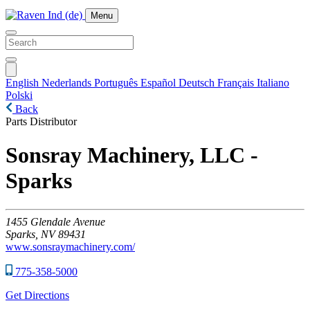
Menu
English
Nederlands
Português
Español
Deutsch
Français
Italiano
Polski
Back
Parts Distributor
Sonsray Machinery, LLC -
Sparks
1455
Glendale Avenue
Sparks,
NV
89431
www.sonsraymachinery.com/
775-358-5000
Get Directions