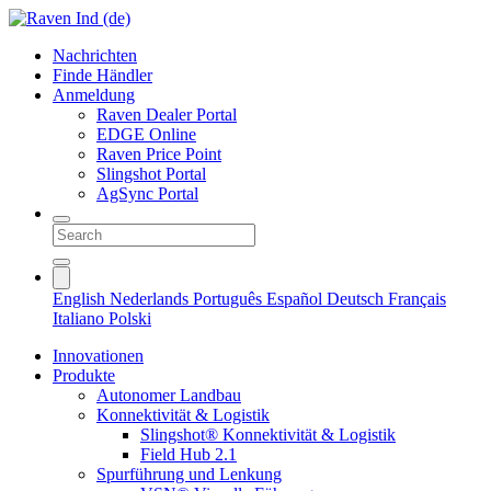
Nachrichten
Finde Händler
Anmeldung
Raven Dealer Portal
EDGE Online
Raven Price Point
Slingshot Portal
AgSync Portal
English
Nederlands
Português
Español
Deutsch
Français
Italiano
Polski
Innovationen
Produkte
Autonomer Landbau
Konnektivität & Logistik
Slingshot® Konnektivität & Logistik
Field Hub 2.1
Spurführung und Lenkung