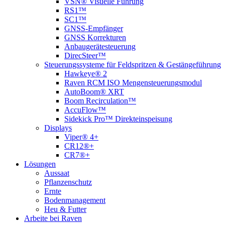
VSN® Visuelle Führung
RS1™
SC1™
GNSS-Empfänger
GNSS Korrekturen
Anbaugerätesteuerung
DirecSteer™
Steuerungssysteme für Feldspritzen & Gestängeführung
Hawkeye® 2
Raven RCM ISO Mengensteuerungsmodul
AutoBoom® XRT
Boom Recirculation™
AccuFlow™
Sidekick Pro™ Direkteinspeisung
Displays
Viper® 4+
CR12®+
CR7®+
Lösungen
Aussaat
Pflanzenschutz
Ernte
Bodenmanagement
Heu & Futter
Arbeite bei Raven