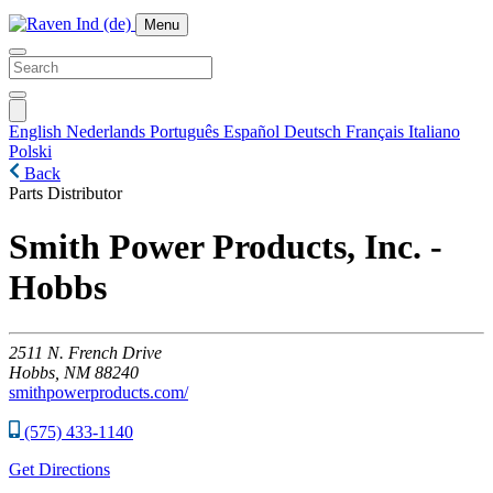
Menu
English
Nederlands
Português
Español
Deutsch
Français
Italiano
Polski
Back
Parts Distributor
Smith Power Products, Inc. -
Hobbs
2511
N. French Drive
Hobbs,
NM
88240
smithpowerproducts.com/
(575) 433-1140
Get Directions