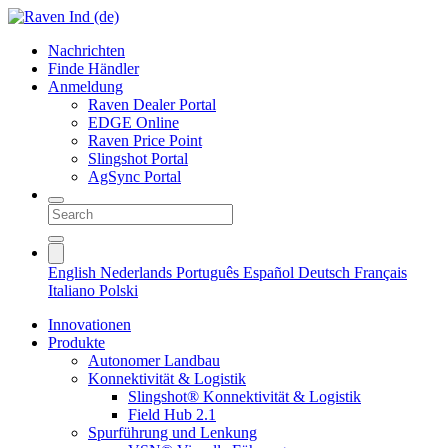
Nachrichten
Finde Händler
Anmeldung
Raven Dealer Portal
EDGE Online
Raven Price Point
Slingshot Portal
AgSync Portal
English
Nederlands
Português
Español
Deutsch
Français
Italiano
Polski
Innovationen
Produkte
Autonomer Landbau
Konnektivität & Logistik
Slingshot® Konnektivität & Logistik
Field Hub 2.1
Spurführung und Lenkung