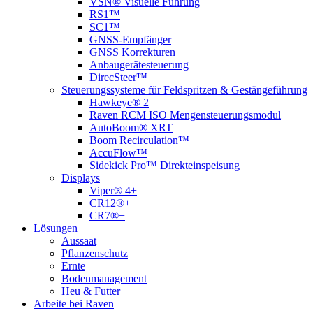
VSN® Visuelle Führung
RS1™
SC1™
GNSS-Empfänger
GNSS Korrekturen
Anbaugerätesteuerung
DirecSteer™
Steuerungssysteme für Feldspritzen & Gestängeführung
Hawkeye® 2
Raven RCM ISO Mengensteuerungsmodul
AutoBoom® XRT
Boom Recirculation™
AccuFlow™
Sidekick Pro™ Direkteinspeisung
Displays
Viper® 4+
CR12®+
CR7®+
Lösungen
Aussaat
Pflanzenschutz
Ernte
Bodenmanagement
Heu & Futter
Arbeite bei Raven