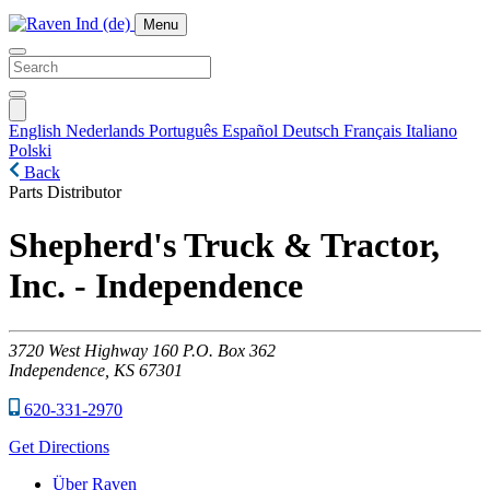
Menu
English
Nederlands
Português
Español
Deutsch
Français
Italiano
Polski
Back
Parts Distributor
Shepherd's Truck & Tractor,
Inc. - Independence
3720
West Highway 160 P.O. Box 362
Independence,
KS
67301
620-331-2970
Get Directions
Über Raven