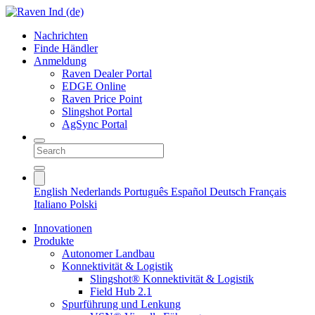
Nachrichten
Finde Händler
Anmeldung
Raven Dealer Portal
EDGE Online
Raven Price Point
Slingshot Portal
AgSync Portal
English
Nederlands
Português
Español
Deutsch
Français
Italiano
Polski
Innovationen
Produkte
Autonomer Landbau
Konnektivität & Logistik
Slingshot® Konnektivität & Logistik
Field Hub 2.1
Spurführung und Lenkung