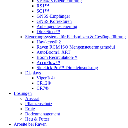
VSN® Visuelle Führung
RS1™
SC1™
GNSS-Empfänger
GNSS Korrekturen
Anbaugerätesteuerung
DirecSteer™
Steuerungssysteme für Feldspritzen & Gestängeführung
Hawkeye® 2
Raven RCM ISO Mengensteuerungsmodul
AutoBoom® XRT
Boom Recirculation™
AccuFlow™
Sidekick Pro™ Direkteinspeisung
Displays
Viper® 4+
CR12®+
CR7®+
Lösungen
Aussaat
Pflanzenschutz
Ernte
Bodenmanagement
Heu & Futter
Arbeite bei Raven