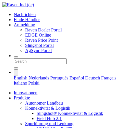
Nachrichten
Finde Händler
Anmeldung
Raven Dealer Portal
EDGE Online
Raven Price Point
Slingshot Portal
AgSync Portal
English
Nederlands
Português
Español
Deutsch
Français
Italiano
Polski
Innovationen
Produkte
Autonomer Landbau
Konnektivität & Logistik
Slingshot® Konnektivität & Logistik
Field Hub 2.1
Spurführung und Lenkung