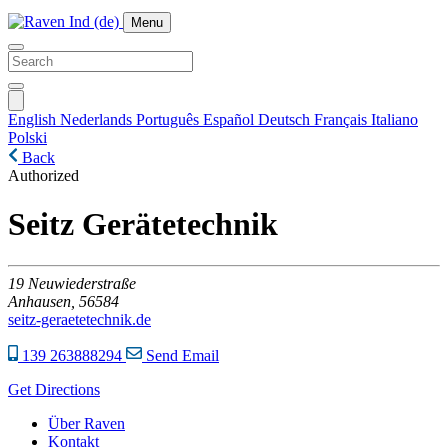
Menu
English
Nederlands
Português
Español
Deutsch
Français
Italiano
Polski
Back
Authorized
Seitz Gerätetechnik
19
Neuwiederstraße
Anhausen,
56584
seitz-geraetetechnik.de
139 263888294
Send Email
Get Directions
Über Raven
Kontakt