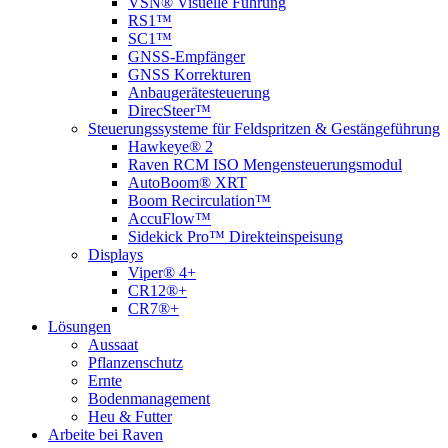
VSN® Visuelle Führung
RS1™
SC1™
GNSS-Empfänger
GNSS Korrekturen
Anbaugerätesteuerung
DirecSteer™
Steuerungssysteme für Feldspritzen & Gestängeführung
Hawkeye® 2
Raven RCM ISO Mengensteuerungsmodul
AutoBoom® XRT
Boom Recirculation™
AccuFlow™
Sidekick Pro™ Direkteinspeisung
Displays
Viper® 4+
CR12®+
CR7®+
Lösungen
Aussaat
Pflanzenschutz
Ernte
Bodenmanagement
Heu & Futter
Arbeite bei Raven