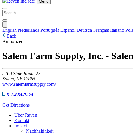
Menu
English
Nederlands
Português
Español
Deutsch
Français
Italiano
Pols
Back
Authorized
Salem Farm Supply, Inc. - Sale
5109
State Route 22
Salem,
NY
12865
www.salemfarmsupply.com/
518-854-7424
Get Directions
Über Raven
Kontakt
Impact
Nachhaltigkeit