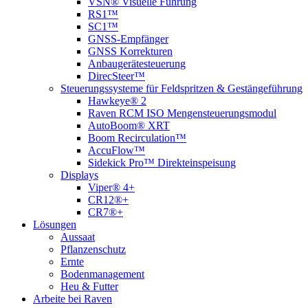
VSN® Visuelle Führung
RS1™
SC1™
GNSS-Empfänger
GNSS Korrekturen
Anbaugerätesteuerung
DirecSteer™
Steuerungssysteme für Feldspritzen & Gestängeführung
Hawkeye® 2
Raven RCM ISO Mengensteuerungsmodul
AutoBoom® XRT
Boom Recirculation™
AccuFlow™
Sidekick Pro™ Direkteinspeisung
Displays
Viper® 4+
CR12®+
CR7®+
Lösungen
Aussaat
Pflanzenschutz
Ernte
Bodenmanagement
Heu & Futter
Arbeite bei Raven