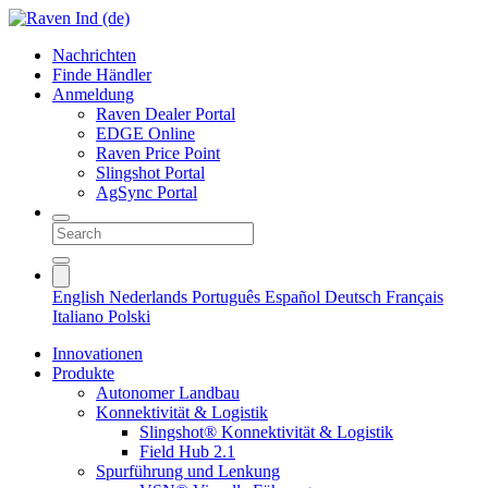
Nachrichten
Finde Händler
Anmeldung
Raven Dealer Portal
EDGE Online
Raven Price Point
Slingshot Portal
AgSync Portal
English
Nederlands
Português
Español
Deutsch
Français
Italiano
Polski
Innovationen
Produkte
Autonomer Landbau
Konnektivität & Logistik
Slingshot® Konnektivität & Logistik
Field Hub 2.1
Spurführung und Lenkung