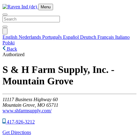
Menu
English
Nederlands
Português
Español
Deutsch
Français
Italiano
Polski
Back
Authorized
S & H Farm Supply, Inc. -
Mountain Grove
11117
Business Highway 60
Mountain Grove,
MO
65711
www.shfarmsupply.com/
417-926-3212
Get Directions