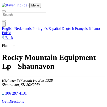
Menu
English
Nederlands
Português
Español
Deutsch
Français
Italiano
Polski
Back
Platinum
Rocky Mountain Equipment
Lp - Shaunavon
Highway
#37 South Po Box 1328
Shaunavon,
SK
S0N2M0
306-297-4131
Get Directions