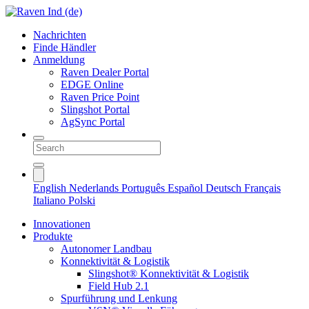
Nachrichten
Finde Händler
Anmeldung
Raven Dealer Portal
EDGE Online
Raven Price Point
Slingshot Portal
AgSync Portal
English
Nederlands
Português
Español
Deutsch
Français
Italiano
Polski
Innovationen
Produkte
Autonomer Landbau
Konnektivität & Logistik
Slingshot® Konnektivität & Logistik
Field Hub 2.1
Spurführung und Lenkung