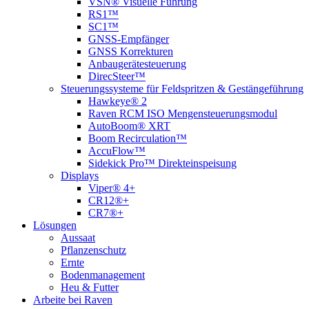
VSN® Visuelle Führung
RS1™
SC1™
GNSS-Empfänger
GNSS Korrekturen
Anbaugerätesteuerung
DirecSteer™
Steuerungssysteme für Feldspritzen & Gestängeführung
Hawkeye® 2
Raven RCM ISO Mengensteuerungsmodul
AutoBoom® XRT
Boom Recirculation™
AccuFlow™
Sidekick Pro™ Direkteinspeisung
Displays
Viper® 4+
CR12®+
CR7®+
Lösungen
Aussaat
Pflanzenschutz
Ernte
Bodenmanagement
Heu & Futter
Arbeite bei Raven