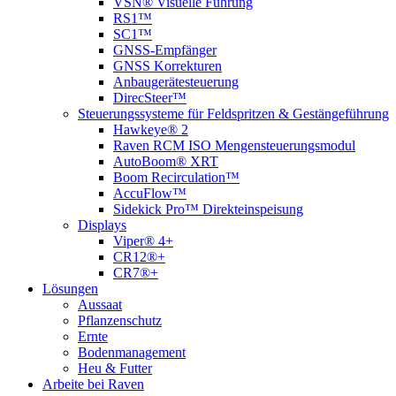
VSN® Visuelle Führung
RS1™
SC1™
GNSS-Empfänger
GNSS Korrekturen
Anbaugerätesteuerung
DirecSteer™
Steuerungssysteme für Feldspritzen & Gestängeführung
Hawkeye® 2
Raven RCM ISO Mengensteuerungsmodul
AutoBoom® XRT
Boom Recirculation™
AccuFlow™
Sidekick Pro™ Direkteinspeisung
Displays
Viper® 4+
CR12®+
CR7®+
Lösungen
Aussaat
Pflanzenschutz
Ernte
Bodenmanagement
Heu & Futter
Arbeite bei Raven