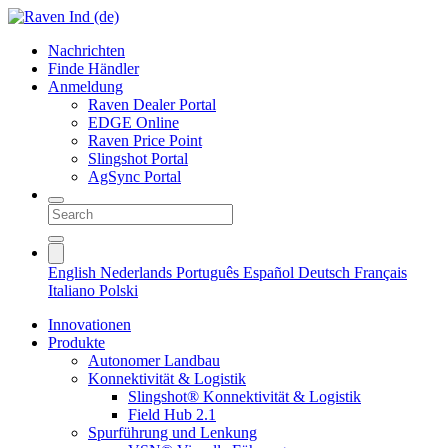
Nachrichten
Finde Händler
Anmeldung
Raven Dealer Portal
EDGE Online
Raven Price Point
Slingshot Portal
AgSync Portal
English
Nederlands
Português
Español
Deutsch
Français
Italiano
Polski
Innovationen
Produkte
Autonomer Landbau
Konnektivität & Logistik
Slingshot® Konnektivität & Logistik
Field Hub 2.1
Spurführung und Lenkung