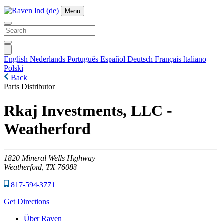
Menu
English
Nederlands
Português
Español
Deutsch
Français
Italiano
Polski
Back
Parts Distributor
Rkaj Investments, LLC -
Weatherford
1820
Mineral Wells Highway
Weatherford,
TX
76088
817-594-3771
Get Directions
Über Raven