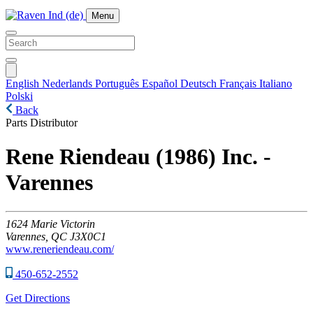
Menu
English
Nederlands
Português
Español
Deutsch
Français
Italiano
Polski
Back
Parts Distributor
Rene Riendeau (1986) Inc. -
Varennes
1624
Marie Victorin
Varennes,
QC
J3X0C1
www.reneriendeau.com/
450-652-2552
Get Directions