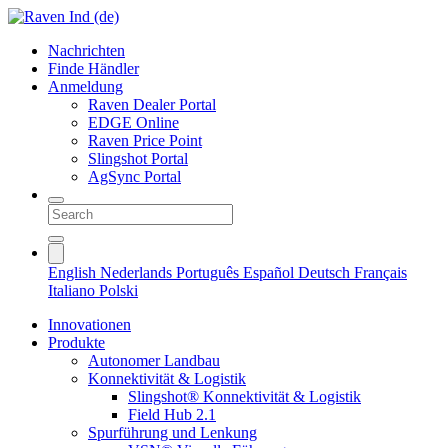
Nachrichten
Finde Händler
Anmeldung
Raven Dealer Portal
EDGE Online
Raven Price Point
Slingshot Portal
AgSync Portal
English
Nederlands
Português
Español
Deutsch
Français
Italiano
Polski
Innovationen
Produkte
Autonomer Landbau
Konnektivität & Logistik
Slingshot® Konnektivität & Logistik
Field Hub 2.1
Spurführung und Lenkung