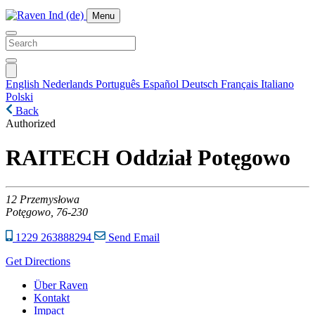
Menu
English
Nederlands
Português
Español
Deutsch
Français
Italiano
Polski
Back
Authorized
RAITECH Oddział Potęgowo
12
Przemysłowa
Potęgowo,
76-230
1229 263888294
Send Email
Get Directions
Über Raven
Kontakt
Impact