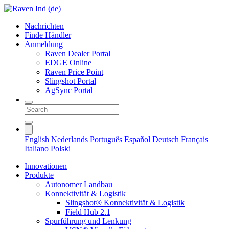
Nachrichten
Finde Händler
Anmeldung
Raven Dealer Portal
EDGE Online
Raven Price Point
Slingshot Portal
AgSync Portal
English
Nederlands
Português
Español
Deutsch
Français
Italiano
Polski
Innovationen
Produkte
Autonomer Landbau
Konnektivität & Logistik
Slingshot® Konnektivität & Logistik
Field Hub 2.1
Spurführung und Lenkung