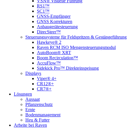
VSN® Visuelle Führung
RS1™
SC1™
GNSS-Empfänger
GNSS Korrekturen
Anbaugerätesteuerung
DirecSteer™
Steuerungssysteme für Feldspritzen & Gestängeführung
Hawkeye® 2
Raven RCM ISO Mengensteuerungsmodul
AutoBoom® XRT
Boom Recirculation™
AccuFlow™
Sidekick Pro™ Direkteinspeisung
Displays
Viper® 4+
CR12®+
CR7®+
Lösungen
Aussaat
Pflanzenschutz
Ernte
Bodenmanagement
Heu & Futter
Arbeite bei Raven