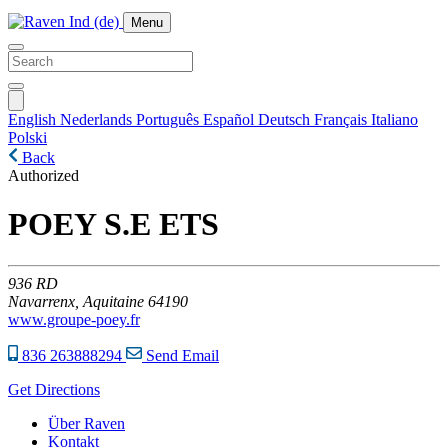
Menu
English
Nederlands
Português
Español
Deutsch
Français
Italiano
Polski
Back
Authorized
POEY S.E ETS
936
RD
Navarrenx,
Aquitaine
64190
www.groupe-poey.fr
836 263888294
Send Email
Get Directions
Über Raven
Kontakt