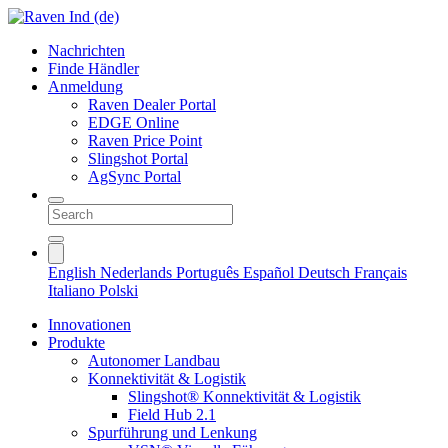
Nachrichten
Finde Händler
Anmeldung
Raven Dealer Portal
EDGE Online
Raven Price Point
Slingshot Portal
AgSync Portal
English
Nederlands
Português
Español
Deutsch
Français
Italiano
Polski
Innovationen
Produkte
Autonomer Landbau
Konnektivität & Logistik
Slingshot® Konnektivität & Logistik
Field Hub 2.1
Spurführung und Lenkung