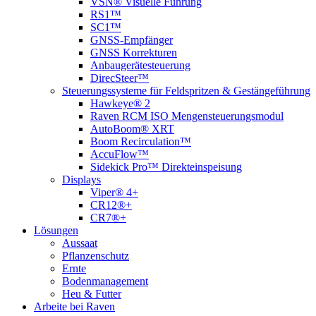
VSN® Visuelle Führung
RS1™
SC1™
GNSS-Empfänger
GNSS Korrekturen
Anbaugerätesteuerung
DirecSteer™
Steuerungssysteme für Feldspritzen & Gestängeführung
Hawkeye® 2
Raven RCM ISO Mengensteuerungsmodul
AutoBoom® XRT
Boom Recirculation™
AccuFlow™
Sidekick Pro™ Direkteinspeisung
Displays
Viper® 4+
CR12®+
CR7®+
Lösungen
Aussaat
Pflanzenschutz
Ernte
Bodenmanagement
Heu & Futter
Arbeite bei Raven