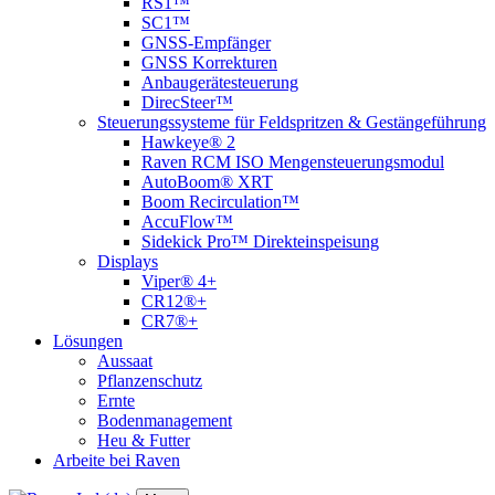
RS1™
SC1™
GNSS-Empfänger
GNSS Korrekturen
Anbaugerätesteuerung
DirecSteer™
Steuerungssysteme für Feldspritzen & Gestängeführung
Hawkeye® 2
Raven RCM ISO Mengensteuerungsmodul
AutoBoom® XRT
Boom Recirculation™
AccuFlow™
Sidekick Pro™ Direkteinspeisung
Displays
Viper® 4+
CR12®+
CR7®+
Lösungen
Aussaat
Pflanzenschutz
Ernte
Bodenmanagement
Heu & Futter
Arbeite bei Raven