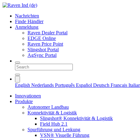
Nachrichten
Finde Händler
Anmeldung
Raven Dealer Portal
EDGE Online
Raven Price Point
Slingshot Portal
AgSync Portal
English
Nederlands
Português
Español
Deutsch
Français
Itali
Innovationen
Produkte
Autonomer Landbau
Konnektivität & Logistik
Slingshot® Konnektivität & Logistik
Field Hub 2.1
Spurführung und Lenkung
VSN® Visuelle Führung