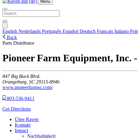
Menu
English
Nederlands
Português
Español
Deutsch
Français
Italiano
Pols
Back
Parts Distributor
Pioneer Farm Equipment, Inc. 
847
Big Buck Blvd.
Orangeburg,
SC
29115-8946
www.pioneerfarmsc.com/
803-536-9411
Get Directions
Über Raven
Kontakt
Impact
Nachhaltigkeit