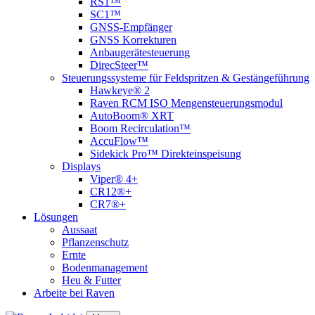
RS1™
SC1™
GNSS-Empfänger
GNSS Korrekturen
Anbaugerätesteuerung
DirecSteer™
Steuerungssysteme für Feldspritzen & Gestängeführung
Hawkeye® 2
Raven RCM ISO Mengensteuerungsmodul
AutoBoom® XRT
Boom Recirculation™
AccuFlow™
Sidekick Pro™ Direkteinspeisung
Displays
Viper® 4+
CR12®+
CR7®+
Lösungen
Aussaat
Pflanzenschutz
Ernte
Bodenmanagement
Heu & Futter
Arbeite bei Raven