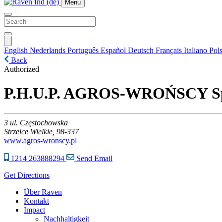
Menu
English
Nederlands
Português
Español
Deutsch
Français
Italiano
Pols
Back
Authorized
P.H.U.P. AGROS-WROŃSCY Sp. 
3
ul. Częstochowska
Strzelce Wielkie,
98-337
www.agros-wronscy.pl
1214 263888294
Send Email
Get Directions
Über Raven
Kontakt
Impact
Nachhaltigkeit