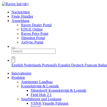
Nachrichten
Finde Händler
Anmeldung
Raven Dealer Portal
EDGE Online
Raven Price Point
Slingshot Portal
AgSync Portal
English
Nederlands
Português
Español
Deutsch
Français
Itali
Innovationen
Produkte
Autonomer Landbau
Konnektivität & Logistik
Slingshot® Konnektivität & Logistik
Field Hub 2.1
Spurführung und Lenkung
VSN® Visuelle Führung