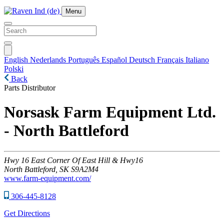
Menu
English
Nederlands
Português
Español
Deutsch
Français
Italiano
Polski
Back
Parts Distributor
Norsask Farm Equipment Ltd.
- North Battleford
Hwy
16 East Corner Of East Hill & Hwy16
North Battleford,
SK
S9A2M4
www.farm-equipment.com/
306-445-8128
Get Directions