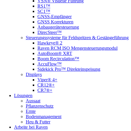
VSN® Visuelle Führung
RS1™
SC1™
GNSS-Empfänger
GNSS Korrekturen
Anbaugerätesteuerung
DirecSteer™
Steuerungssysteme für Feldspritzen & Gestängeführung
Hawkeye® 2
Raven RCM ISO Mengensteuerungsmodul
AutoBoom® XRT
Boom Recirculation™
AccuFlow™
Sidekick Pro™ Direkteinspeisung
Displays
Viper® 4+
CR12®+
CR7®+
Lösungen
Aussaat
Pflanzenschutz
Ernte
Bodenmanagement
Heu & Futter
Arbeite bei Raven