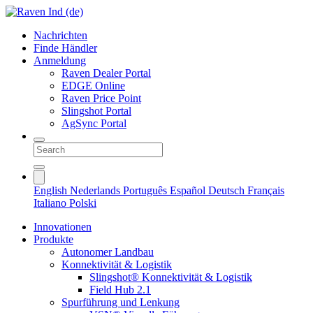
Nachrichten
Finde Händler
Anmeldung
Raven Dealer Portal
EDGE Online
Raven Price Point
Slingshot Portal
AgSync Portal
English
Nederlands
Português
Español
Deutsch
Français
Italiano
Polski
Innovationen
Produkte
Autonomer Landbau
Konnektivität & Logistik
Slingshot® Konnektivität & Logistik
Field Hub 2.1
Spurführung und Lenkung