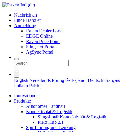
Nachrichten
Finde Händler
Anmeldung
Raven Dealer Portal
EDGE Online
Raven Price Point
Slingshot Portal
AgSync Portal
English
Nederlands
Português
Español
Deutsch
Français
Italiano
Polski
Innovationen
Produkte
Autonomer Landbau
Konnektivität & Logistik
Slingshot® Konnektivität & Logistik
Field Hub 2.1
Spurführung und Lenkung