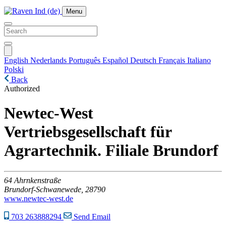
Menu
English
Nederlands
Português
Español
Deutsch
Français
Italiano
Polski
Back
Authorized
Newtec-West
Vertriebsgesellschaft für
Agrartechnik. Filiale Brundorf
64
Ahrnkenstraße
Brundorf-Schwanewede,
28790
www.newtec-west.de
703 263888294
Send Email