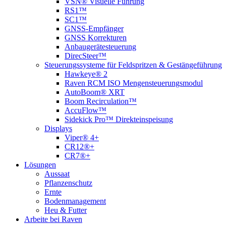
VSN® Visuelle Führung
RS1™
SC1™
GNSS-Empfänger
GNSS Korrekturen
Anbaugerätesteuerung
DirecSteer™
Steuerungssysteme für Feldspritzen & Gestängeführung
Hawkeye® 2
Raven RCM ISO Mengensteuerungsmodul
AutoBoom® XRT
Boom Recirculation™
AccuFlow™
Sidekick Pro™ Direkteinspeisung
Displays
Viper® 4+
CR12®+
CR7®+
Lösungen
Aussaat
Pflanzenschutz
Ernte
Bodenmanagement
Heu & Futter
Arbeite bei Raven