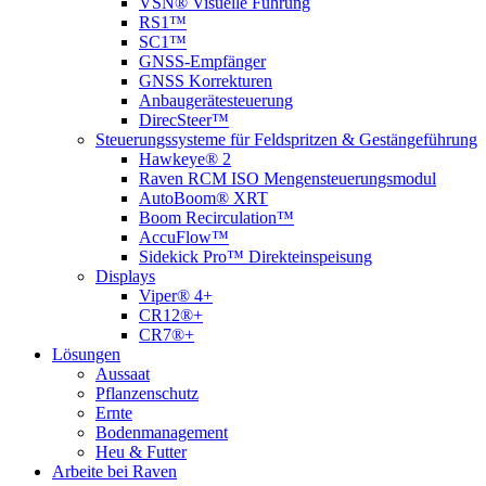
VSN® Visuelle Führung
RS1™
SC1™
GNSS-Empfänger
GNSS Korrekturen
Anbaugerätesteuerung
DirecSteer™
Steuerungssysteme für Feldspritzen & Gestängeführung
Hawkeye® 2
Raven RCM ISO Mengensteuerungsmodul
AutoBoom® XRT
Boom Recirculation™
AccuFlow™
Sidekick Pro™ Direkteinspeisung
Displays
Viper® 4+
CR12®+
CR7®+
Lösungen
Aussaat
Pflanzenschutz
Ernte
Bodenmanagement
Heu & Futter
Arbeite bei Raven