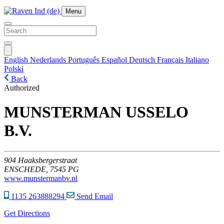
Menu
English
Nederlands
Português
Español
Deutsch
Français
Italiano
Polski
Back
Authorized
MUNSTERMAN USSELO
B.V.
904
Haaksbergerstraat
ENSCHEDE,
7545 PG
www.munstermanbv.nl
1135 263888294
Send Email
Get Directions