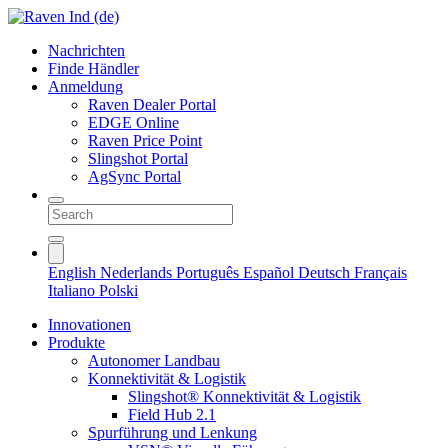
Nachrichten
Finde Händler
Anmeldung
Raven Dealer Portal
EDGE Online
Raven Price Point
Slingshot Portal
AgSync Portal
English
Nederlands
Português
Español
Deutsch
Français
Italiano
Polski
Innovationen
Produkte
Autonomer Landbau
Konnektivität & Logistik
Slingshot® Konnektivität & Logistik
Field Hub 2.1
Spurführung und Lenkung