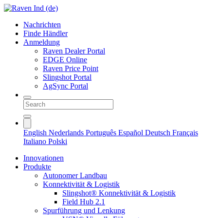
Nachrichten
Finde Händler
Anmeldung
Raven Dealer Portal
EDGE Online
Raven Price Point
Slingshot Portal
AgSync Portal
English
Nederlands
Português
Español
Deutsch
Français
Italiano
Polski
Innovationen
Produkte
Autonomer Landbau
Konnektivität & Logistik
Slingshot® Konnektivität & Logistik
Field Hub 2.1
Spurführung und Lenkung