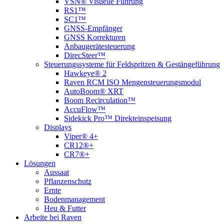
VSN® Visuelle Führung
RS1™
SC1™
GNSS-Empfänger
GNSS Korrekturen
Anbaugerätesteuerung
DirecSteer™
Steuerungssysteme für Feldspritzen & Gestängeführung
Hawkeye® 2
Raven RCM ISO Mengensteuerungsmodul
AutoBoom® XRT
Boom Recirculation™
AccuFlow™
Sidekick Pro™ Direkteinspeisung
Displays
Viper® 4+
CR12®+
CR7®+
Lösungen
Aussaat
Pflanzenschutz
Ernte
Bodenmanagement
Heu & Futter
Arbeite bei Raven