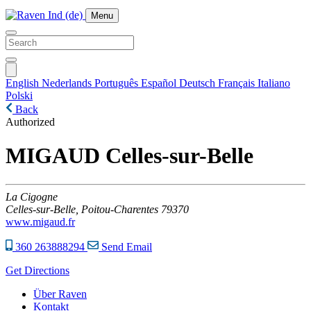
Menu
English
Nederlands
Português
Español
Deutsch
Français
Italiano
Polski
Back
Authorized
MIGAUD Celles-sur-Belle
La Cigogne
Celles-sur-Belle,
Poitou-Charentes
79370
www.migaud.fr
360 263888294
Send Email
Get Directions
Über Raven
Kontakt