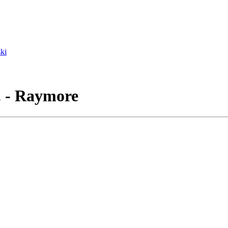
ki
. - Raymore