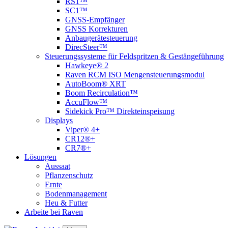
RS1™
SC1™
GNSS-Empfänger
GNSS Korrekturen
Anbaugerätesteuerung
DirecSteer™
Steuerungssysteme für Feldspritzen & Gestängeführung
Hawkeye® 2
Raven RCM ISO Mengensteuerungsmodul
AutoBoom® XRT
Boom Recirculation™
AccuFlow™
Sidekick Pro™ Direkteinspeisung
Displays
Viper® 4+
CR12®+
CR7®+
Lösungen
Aussaat
Pflanzenschutz
Ernte
Bodenmanagement
Heu & Futter
Arbeite bei Raven