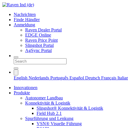
Nachrichten
Finde Händler
Anmeldung
Raven Dealer Portal
EDGE Online
Raven Price Point
Slingshot Portal
AgSync Portal
English
Nederlands
Português
Español
Deutsch
Français
Itali
Innovationen
Produkte
Autonomer Landbau
Konnektivität & Logistik
Slingshot® Konnektivität & Logistik
Field Hub 2.1
Spurführung und Lenkung
VSN® Visuelle Führung