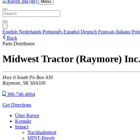
Menu
English
Nederlands
Português
Español
Deutsch
Français
Italiano
Pols
Back
Parts Distributor
Midwest Tractor (Raymore) Inc
Hwy
6 South Po Box 430
Raymore,
SK
S0A3J0
306-746-4664
Get Directions
Über Raven
Kontakt
Impact
Nachhaltigkeit
MINT-Berufe