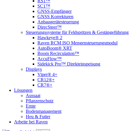
RS1™
SC1™
GNSS-Empfänger
GNSS Korrekturen
Anbaugerätesteuerung
DirecSteer™
Steuerungssysteme für Feldspritzen & Gestängeführung
Hawkeye® 2
Raven RCM ISO Mengensteuerungsmodul
AutoBoom® XRT
Boom Recirculation™
AccuFlow™
Sidekick Pro™ Direkteinspeisung
Displays
Viper® 4+
CR12®+
CR7®+
Lösungen
Aussaat
Pflanzenschutz
Ernte
Bodenmanagement
Heu & Futter
Arbeite bei Raven