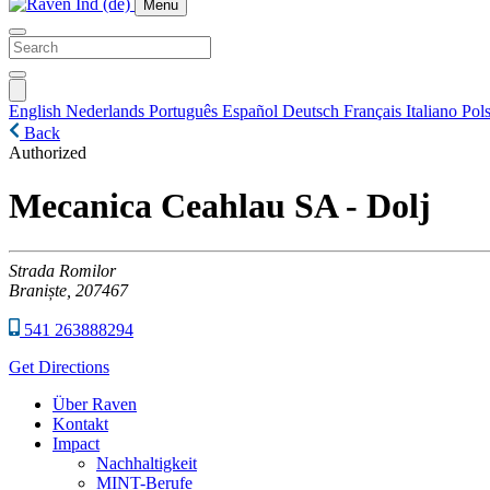
Menu
English
Nederlands
Português
Español
Deutsch
Français
Italiano
Pols
Back
Authorized
Mecanica Ceahlau SA - Dolj
Strada Romilor
Braniște,
207467
541 263888294
Get Directions
Über Raven
Kontakt
Impact
Nachhaltigkeit
MINT-Berufe