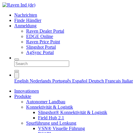
Nachrichten
Finde Händler
Anmeldung
Raven Dealer Portal
EDGE Online
Raven Price Point
Slingshot Portal
AgSync Portal
English
Nederlands
Português
Español
Deutsch
Français
Itali
Innovationen
Produkte
Autonomer Landbau
Konnektivität & Logistik
Slingshot® Konnektivität & Logistik
Field Hub 2.1
Spurführung und Lenkung
VSN® Visuelle Führung