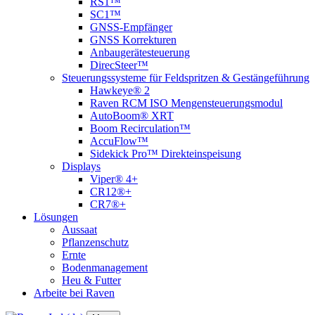
RS1™
SC1™
GNSS-Empfänger
GNSS Korrekturen
Anbaugerätesteuerung
DirecSteer™
Steuerungssysteme für Feldspritzen & Gestängeführung
Hawkeye® 2
Raven RCM ISO Mengensteuerungsmodul
AutoBoom® XRT
Boom Recirculation™
AccuFlow™
Sidekick Pro™ Direkteinspeisung
Displays
Viper® 4+
CR12®+
CR7®+
Lösungen
Aussaat
Pflanzenschutz
Ernte
Bodenmanagement
Heu & Futter
Arbeite bei Raven