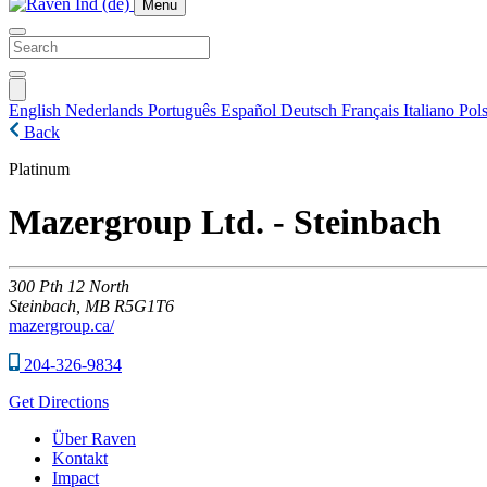
Menu
English
Nederlands
Português
Español
Deutsch
Français
Italiano
Pols
Back
Platinum
Mazergroup Ltd. - Steinbach
300
Pth 12 North
Steinbach,
MB
R5G1T6
mazergroup.ca/
204-326-9834
Get Directions
Über Raven
Kontakt
Impact