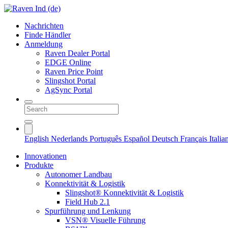
Nachrichten
Finde Händler
Anmeldung
Raven Dealer Portal
EDGE Online
Raven Price Point
Slingshot Portal
AgSync Portal
English
Nederlands
Português
Español
Deutsch
Français
Itali
Innovationen
Produkte
Autonomer Landbau
Konnektivität & Logistik
Slingshot® Konnektivität & Logistik
Field Hub 2.1
Spurführung und Lenkung
VSN® Visuelle Führung