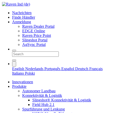
Nachrichten
Finde Händler
Anmeldung
Raven Dealer Portal
EDGE Online
Raven Price Point
Slingshot Portal
AgSync Portal
English
Nederlands
Português
Español
Deutsch
Français
Italiano
Polski
Innovationen
Produkte
Autonomer Landbau
Konnektivität & Logistik
Slingshot® Konnektivität & Logistik
Field Hub 2.1
Spurführung und Lenkung