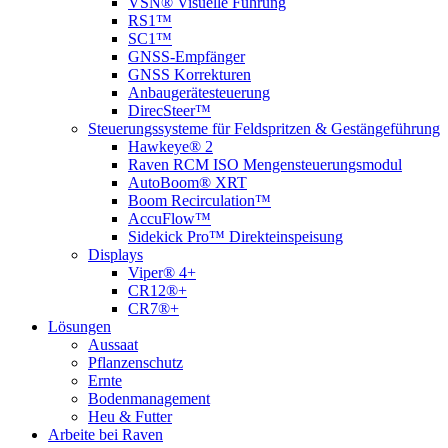
VSN® Visuelle Führung
RS1™
SC1™
GNSS-Empfänger
GNSS Korrekturen
Anbaugerätesteuerung
DirecSteer™
Steuerungssysteme für Feldspritzen & Gestängeführung
Hawkeye® 2
Raven RCM ISO Mengensteuerungsmodul
AutoBoom® XRT
Boom Recirculation™
AccuFlow™
Sidekick Pro™ Direkteinspeisung
Displays
Viper® 4+
CR12®+
CR7®+
Lösungen
Aussaat
Pflanzenschutz
Ernte
Bodenmanagement
Heu & Futter
Arbeite bei Raven