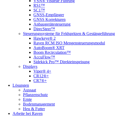
VSN® Visuelle Führung
RS1™
SC1™
GNSS-Empfänger
GNSS Korrekturen
Anbaugerätesteuerung
DirecSteer™
Steuerungssysteme für Feldspritzen & Gestängeführung
Hawkeye® 2
Raven RCM ISO Mengensteuerungsmodul
AutoBoom® XRT
Boom Recirculation™
AccuFlow™
Sidekick Pro™ Direkteinspeisung
Displays
Viper® 4+
CR12®+
CR7®+
Lösungen
Aussaat
Pflanzenschutz
Ernte
Bodenmanagement
Heu & Futter
Arbeite bei Raven