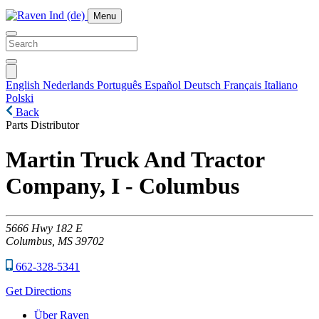
Menu
English
Nederlands
Português
Español
Deutsch
Français
Italiano
Polski
Back
Parts Distributor
Martin Truck And Tractor
Company, I - Columbus
5666
Hwy 182 E
Columbus,
MS
39702
662-328-5341
Get Directions
Über Raven