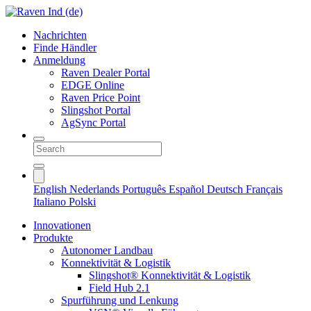
Nachrichten
Finde Händler
Anmeldung
Raven Dealer Portal
EDGE Online
Raven Price Point
Slingshot Portal
AgSync Portal
English
Nederlands
Português
Español
Deutsch
Français
Italiano
Polski
Innovationen
Produkte
Autonomer Landbau
Konnektivität & Logistik
Slingshot® Konnektivität & Logistik
Field Hub 2.1
Spurführung und Lenkung