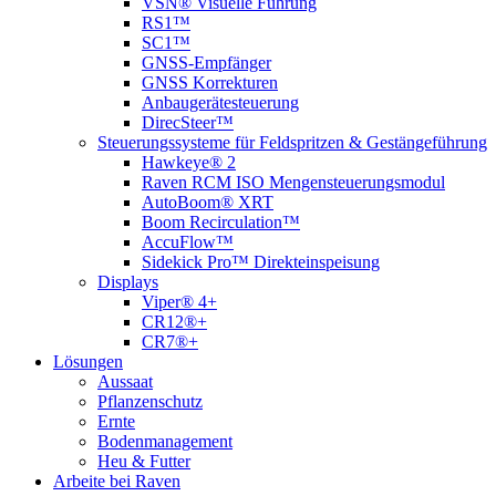
VSN® Visuelle Führung
RS1™
SC1™
GNSS-Empfänger
GNSS Korrekturen
Anbaugerätesteuerung
DirecSteer™
Steuerungssysteme für Feldspritzen & Gestängeführung
Hawkeye® 2
Raven RCM ISO Mengensteuerungsmodul
AutoBoom® XRT
Boom Recirculation™
AccuFlow™
Sidekick Pro™ Direkteinspeisung
Displays
Viper® 4+
CR12®+
CR7®+
Lösungen
Aussaat
Pflanzenschutz
Ernte
Bodenmanagement
Heu & Futter
Arbeite bei Raven