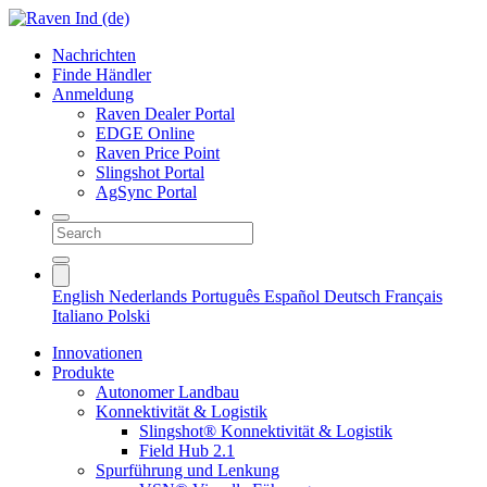
Nachrichten
Finde Händler
Anmeldung
Raven Dealer Portal
EDGE Online
Raven Price Point
Slingshot Portal
AgSync Portal
English
Nederlands
Português
Español
Deutsch
Français
Italiano
Polski
Innovationen
Produkte
Autonomer Landbau
Konnektivität & Logistik
Slingshot® Konnektivität & Logistik
Field Hub 2.1
Spurführung und Lenkung