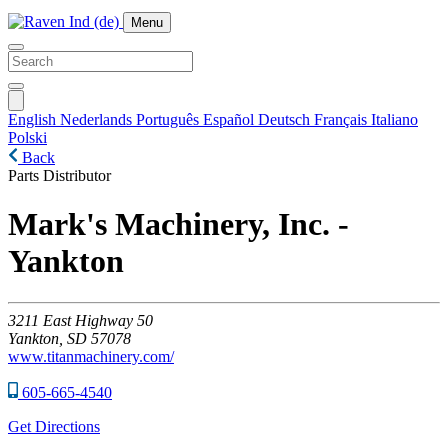
Menu
English
Nederlands
Português
Español
Deutsch
Français
Italiano
Polski
Back
Parts Distributor
Mark's Machinery, Inc. -
Yankton
3211
East Highway 50
Yankton,
SD
57078
www.titanmachinery.com/
605-665-4540
Get Directions