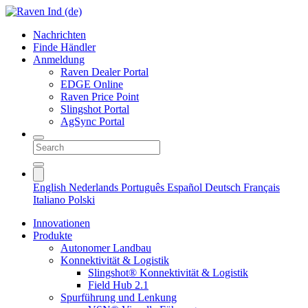
Nachrichten
Finde Händler
Anmeldung
Raven Dealer Portal
EDGE Online
Raven Price Point
Slingshot Portal
AgSync Portal
English
Nederlands
Português
Español
Deutsch
Français
Italiano
Polski
Innovationen
Produkte
Autonomer Landbau
Konnektivität & Logistik
Slingshot® Konnektivität & Logistik
Field Hub 2.1
Spurführung und Lenkung