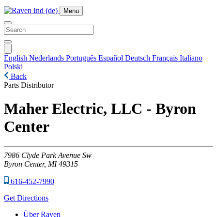
Menu
English
Nederlands
Português
Español
Deutsch
Français
Italiano
Polski
Back
Parts Distributor
Maher Electric, LLC - Byron
Center
7986
Clyde Park Avenue Sw
Byron Center,
MI
49315
616-452-7990
Get Directions
Über Raven