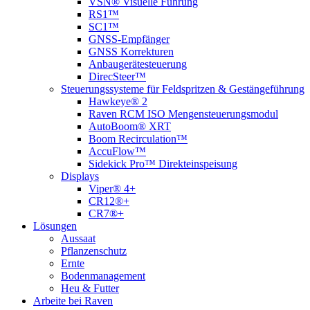
VSN® Visuelle Führung
RS1™
SC1™
GNSS-Empfänger
GNSS Korrekturen
Anbaugerätesteuerung
DirecSteer™
Steuerungssysteme für Feldspritzen & Gestängeführung
Hawkeye® 2
Raven RCM ISO Mengensteuerungsmodul
AutoBoom® XRT
Boom Recirculation™
AccuFlow™
Sidekick Pro™ Direkteinspeisung
Displays
Viper® 4+
CR12®+
CR7®+
Lösungen
Aussaat
Pflanzenschutz
Ernte
Bodenmanagement
Heu & Futter
Arbeite bei Raven