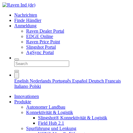
Nachrichten
Finde Händler
Anmeldung
Raven Dealer Portal
EDGE Online
Raven Price Point
Slingshot Portal
AgSync Portal
English
Nederlands
Português
Español
Deutsch
Français
Italiano
Polski
Innovationen
Produkte
Autonomer Landbau
Konnektivität & Logistik
Slingshot® Konnektivität & Logistik
Field Hub 2.1
Spurführung und Lenkung