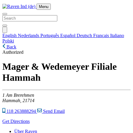
Menu
English
Nederlands
Português
Español
Deutsch
Français
Italiano
Polski
Back
Authorized
Mager & Wedemeyer Filiale
Hammah
1
Am Brerehmen
Hammah,
21714
118 263888294
Send Email
Get Directions
Über Raven