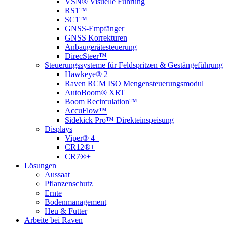
VSN® Visuelle Führung
RS1™
SC1™
GNSS-Empfänger
GNSS Korrekturen
Anbaugerätesteuerung
DirecSteer™
Steuerungssysteme für Feldspritzen & Gestängeführung
Hawkeye® 2
Raven RCM ISO Mengensteuerungsmodul
AutoBoom® XRT
Boom Recirculation™
AccuFlow™
Sidekick Pro™ Direkteinspeisung
Displays
Viper® 4+
CR12®+
CR7®+
Lösungen
Aussaat
Pflanzenschutz
Ernte
Bodenmanagement
Heu & Futter
Arbeite bei Raven