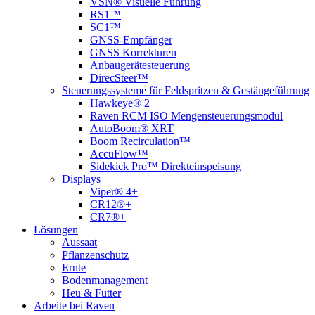
VSN® Visuelle Führung
RS1™
SC1™
GNSS-Empfänger
GNSS Korrekturen
Anbaugerätesteuerung
DirecSteer™
Steuerungssysteme für Feldspritzen & Gestängeführung
Hawkeye® 2
Raven RCM ISO Mengensteuerungsmodul
AutoBoom® XRT
Boom Recirculation™
AccuFlow™
Sidekick Pro™ Direkteinspeisung
Displays
Viper® 4+
CR12®+
CR7®+
Lösungen
Aussaat
Pflanzenschutz
Ernte
Bodenmanagement
Heu & Futter
Arbeite bei Raven