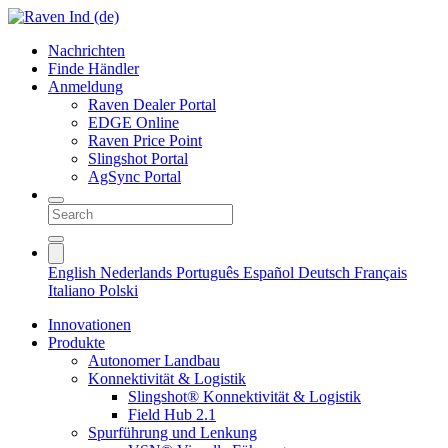
Nachrichten
Finde Händler
Anmeldung
Raven Dealer Portal
EDGE Online
Raven Price Point
Slingshot Portal
AgSync Portal
English
Nederlands
Português
Español
Deutsch
Français
Italiano
Polski
Innovationen
Produkte
Autonomer Landbau
Konnektivität & Logistik
Slingshot® Konnektivität & Logistik
Field Hub 2.1
Spurführung und Lenkung