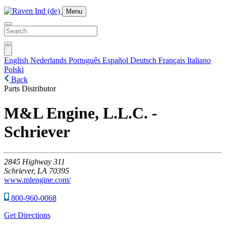
Menu
English
Nederlands
Português
Español
Deutsch
Français
Italiano
Polski
Back
Parts Distributor
M&L Engine, L.L.C. -
Schriever
2845
Highway 311
Schriever,
LA
70395
www.mlengine.com/
800-960-0068
Get Directions