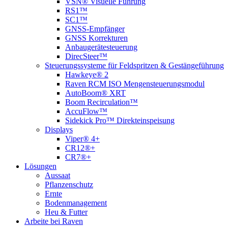
VSN® Visuelle Führung
RS1™
SC1™
GNSS-Empfänger
GNSS Korrekturen
Anbaugerätesteuerung
DirecSteer™
Steuerungssysteme für Feldspritzen & Gestängeführung
Hawkeye® 2
Raven RCM ISO Mengensteuerungsmodul
AutoBoom® XRT
Boom Recirculation™
AccuFlow™
Sidekick Pro™ Direkteinspeisung
Displays
Viper® 4+
CR12®+
CR7®+
Lösungen
Aussaat
Pflanzenschutz
Ernte
Bodenmanagement
Heu & Futter
Arbeite bei Raven