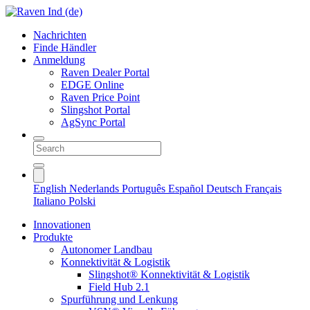
Nachrichten
Finde Händler
Anmeldung
Raven Dealer Portal
EDGE Online
Raven Price Point
Slingshot Portal
AgSync Portal
English
Nederlands
Português
Español
Deutsch
Français
Italiano
Polski
Innovationen
Produkte
Autonomer Landbau
Konnektivität & Logistik
Slingshot® Konnektivität & Logistik
Field Hub 2.1
Spurführung und Lenkung