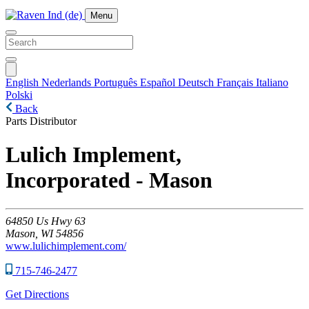
Menu
English
Nederlands
Português
Español
Deutsch
Français
Italiano
Polski
Back
Parts Distributor
Lulich Implement,
Incorporated - Mason
64850
Us Hwy 63
Mason,
WI
54856
www.lulichimplement.com/
715-746-2477
Get Directions