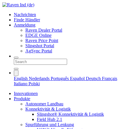
Nachrichten
Finde Händler
Anmeldung
Raven Dealer Portal
EDGE Online
Raven Price Point
Slingshot Portal
AgSync Portal
English
Nederlands
Português
Español
Deutsch
Français
Italiano
Polski
Innovationen
Produkte
Autonomer Landbau
Konnektivität & Logistik
Slingshot® Konnektivität & Logistik
Field Hub 2.1
Spurführung und Lenkung