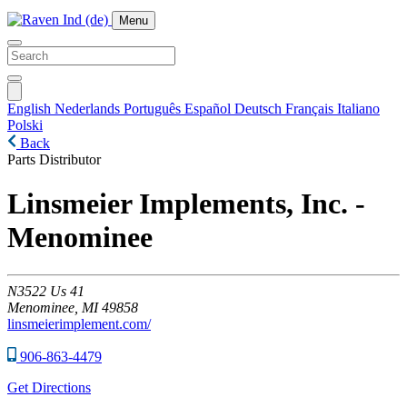
Menu
English
Nederlands
Português
Español
Deutsch
Français
Italiano
Polski
Back
Parts Distributor
Linsmeier Implements, Inc. -
Menominee
N3522
Us 41
Menominee,
MI
49858
linsmeierimplement.com/
906-863-4479
Get Directions