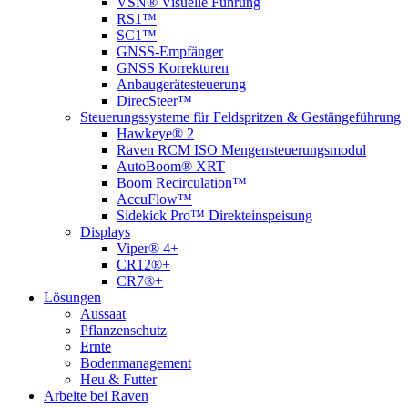
VSN® Visuelle Führung
RS1™
SC1™
GNSS-Empfänger
GNSS Korrekturen
Anbaugerätesteuerung
DirecSteer™
Steuerungssysteme für Feldspritzen & Gestängeführung
Hawkeye® 2
Raven RCM ISO Mengensteuerungsmodul
AutoBoom® XRT
Boom Recirculation™
AccuFlow™
Sidekick Pro™ Direkteinspeisung
Displays
Viper® 4+
CR12®+
CR7®+
Lösungen
Aussaat
Pflanzenschutz
Ernte
Bodenmanagement
Heu & Futter
Arbeite bei Raven