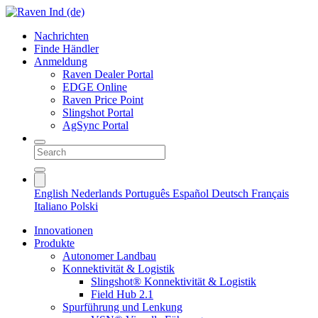
Nachrichten
Finde Händler
Anmeldung
Raven Dealer Portal
EDGE Online
Raven Price Point
Slingshot Portal
AgSync Portal
English
Nederlands
Português
Español
Deutsch
Français
Italiano
Polski
Innovationen
Produkte
Autonomer Landbau
Konnektivität & Logistik
Slingshot® Konnektivität & Logistik
Field Hub 2.1
Spurführung und Lenkung