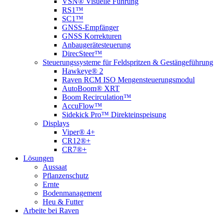
VSN® Visuelle Führung
RS1™
SC1™
GNSS-Empfänger
GNSS Korrekturen
Anbaugerätesteuerung
DirecSteer™
Steuerungssysteme für Feldspritzen & Gestängeführung
Hawkeye® 2
Raven RCM ISO Mengensteuerungsmodul
AutoBoom® XRT
Boom Recirculation™
AccuFlow™
Sidekick Pro™ Direkteinspeisung
Displays
Viper® 4+
CR12®+
CR7®+
Lösungen
Aussaat
Pflanzenschutz
Ernte
Bodenmanagement
Heu & Futter
Arbeite bei Raven