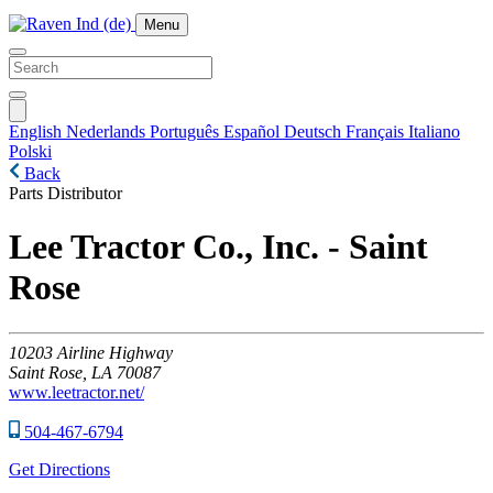
Menu
English
Nederlands
Português
Español
Deutsch
Français
Italiano
Polski
Back
Parts Distributor
Lee Tractor Co., Inc. - Saint
Rose
10203
Airline Highway
Saint Rose,
LA
70087
www.leetractor.net/
504-467-6794
Get Directions