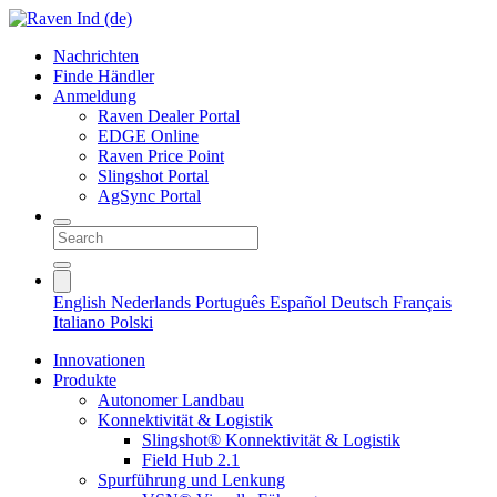
Nachrichten
Finde Händler
Anmeldung
Raven Dealer Portal
EDGE Online
Raven Price Point
Slingshot Portal
AgSync Portal
English
Nederlands
Português
Español
Deutsch
Français
Italiano
Polski
Innovationen
Produkte
Autonomer Landbau
Konnektivität & Logistik
Slingshot® Konnektivität & Logistik
Field Hub 2.1
Spurführung und Lenkung