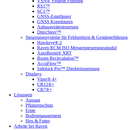
VSN® Visuelle Führung
RS1™
SC1™
GNSS-Empfänger
GNSS Korrekturen
Anbaugerätesteuerung
DirecSteer™
Steuerungssysteme für Feldspritzen & Gestängeführung
Hawkeye® 2
Raven RCM ISO Mengensteuerungsmodul
AutoBoom® XRT
Boom Recirculation™
AccuFlow™
Sidekick Pro™ Direkteinspeisung
Displays
Viper® 4+
CR12®+
CR7®+
Lösungen
Aussaat
Pflanzenschutz
Ernte
Bodenmanagement
Heu & Futter
Arbeite bei Raven