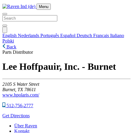
Menu
English
Nederlands
Português
Español
Deutsch
Français
Italiano
Polski
Back
Parts Distributor
Lee Hoffpauir, Inc. - Burnet
2105
S Water Street
Burnet,
TX
78611
www.hpolaris.com/
512-756-2777
Get Directions
Über Raven
Kontakt