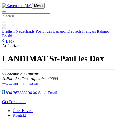
Menu
English
Nederlands
Português
Español
Deutsch
Français
Italiano
Polski
Back
Authorized
LANDIMAT St-Paul les Dax
53
chemin du Tailleur
St-Paul-les-Dax,
Aquitaine
40990
www.landimat-sa.com
894 263888294
Send Email
Get Directions
Über Raven
Kontakt