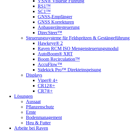
VSN® Visuelle Führung
RS1™
SC1™
GNSS-Empfänger
GNSS Korrekturen
Anbaugerätesteuerung
DirecSteer™
Steuerungssysteme für Feldspritzen & Gestängeführung
Hawkeye® 2
Raven RCM ISO Mengensteuerungsmodul
AutoBoom® XRT
Boom Recirculation™
AccuFlow™
Sidekick Pro™ Direkteinspeisung
Displays
Viper® 4+
CR12®+
CR7®+
Lösungen
Aussaat
Pflanzenschutz
Ernte
Bodenmanagement
Heu & Futter
Arbeite bei Raven