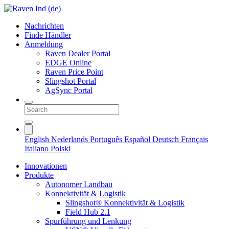
Nachrichten
Finde Händler
Anmeldung
Raven Dealer Portal
EDGE Online
Raven Price Point
Slingshot Portal
AgSync Portal
English
Nederlands
Português
Español
Deutsch
Français
Italiano
Polski
Innovationen
Produkte
Autonomer Landbau
Konnektivität & Logistik
Slingshot® Konnektivität & Logistik
Field Hub 2.1
Spurführung und Lenkung