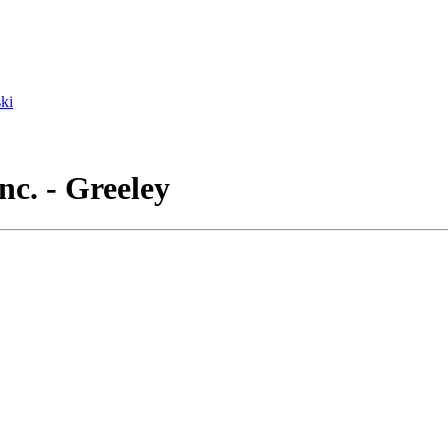
ki
c. - Greeley