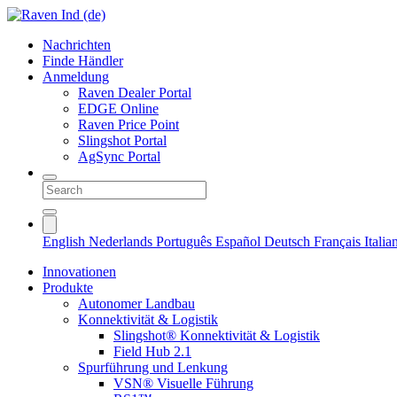
Nachrichten
Finde Händler
Anmeldung
Raven Dealer Portal
EDGE Online
Raven Price Point
Slingshot Portal
AgSync Portal
English
Nederlands
Português
Español
Deutsch
Français
Itali
Innovationen
Produkte
Autonomer Landbau
Konnektivität & Logistik
Slingshot® Konnektivität & Logistik
Field Hub 2.1
Spurführung und Lenkung
VSN® Visuelle Führung