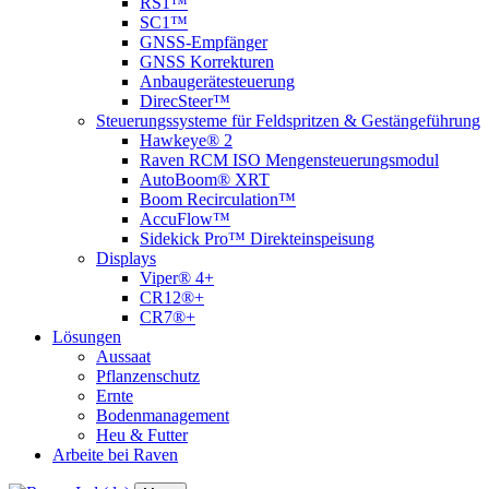
RS1™
SC1™
GNSS-Empfänger
GNSS Korrekturen
Anbaugerätesteuerung
DirecSteer™
Steuerungssysteme für Feldspritzen & Gestängeführung
Hawkeye® 2
Raven RCM ISO Mengensteuerungsmodul
AutoBoom® XRT
Boom Recirculation™
AccuFlow™
Sidekick Pro™ Direkteinspeisung
Displays
Viper® 4+
CR12®+
CR7®+
Lösungen
Aussaat
Pflanzenschutz
Ernte
Bodenmanagement
Heu & Futter
Arbeite bei Raven