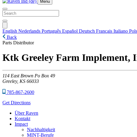
Menu
English
Nederlands
Português
Español
Deutsch
Français
Italiano
Pols
Back
Parts Distributor
Ktk Greeley Farm Implement, In
114
East Brown Po Box 49
Greeley,
KS
66033
785-867-2600
Get Directions
Über Raven
Kontakt
Impact
Nachhaltigkeit
MINT-Berufe