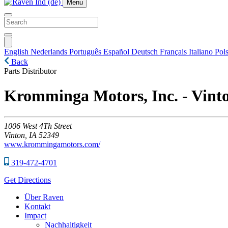
Menu
English
Nederlands
Português
Español
Deutsch
Français
Italiano
Pols
Back
Parts Distributor
Kromminga Motors, Inc. - Vint
1006
West 4Th Street
Vinton,
IA
52349
www.krommingamotors.com/
319-472-4701
Get Directions
Über Raven
Kontakt
Impact
Nachhaltigkeit