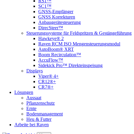
RS1™
SC1™
GNSS-Empfänger
GNSS Korrekturen
Anbaugerätesteuerung
DirecSteer™
Steuerungssysteme für Feldspritzen & Gestängeführung
Hawkeye® 2
Raven RCM ISO Mengensteuerungsmodul
AutoBoom® XRT
Boom Recirculation™
AccuFlow™
Sidekick Pro™ Direkteinspeisung
Displays
Viper® 4+
CR12®+
CR7®+
Lösungen
Aussaat
Pflanzenschutz
Ernte
Bodenmanagement
Heu & Futter
Arbeite bei Raven