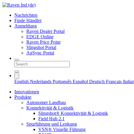
Nachrichten
Finde Händler
Anmeldung
Raven Dealer Portal
EDGE Online
Raven Price Point
Slingshot Portal
AgSync Portal
English
Nederlands
Português
Español
Deutsch
Français
Itali
Innovationen
Produkte
Autonomer Landbau
Konnektivität & Logistik
Slingshot® Konnektivität & Logistik
Field Hub 2.1
Spurführung und Lenkung
VSN® Visuelle Führung